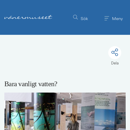
Till innehållet på sidan
Sök
Meny
Dela
Bara vanligt vatten?