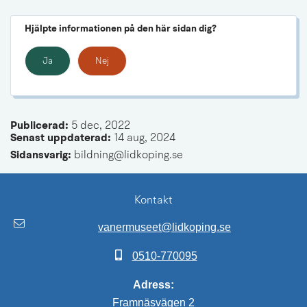
Hjälpte informationen på den här sidan dig?
Ja
Nej
Publicerad: 
5 dec, 2022
Senast uppdaterad: 
14 aug, 2024
Sidansvarig:
 bildning@lidkoping.se
Kontakt
vanermuseet@lidkoping.se
0510-770095
Adress:
Framnäsvägen 2