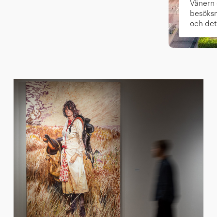
Vänern 
besöksm
och det