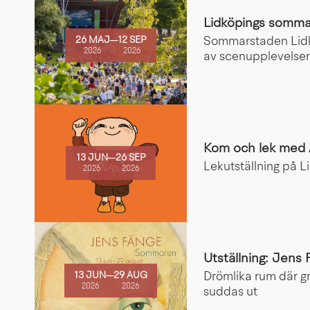
Lidköpings somm
26 MAJ
─
12 SEP
Sommarstaden Lidkö
2026
2026
av scenupplevelser 
Kom och lek med 
13 JUN
─
26 SEP
Lekutställning på L
2026
2026
Utställning: Jen
13 JUN
─
29 AUG
Drömlika rum där gr
2026
2026
suddas ut