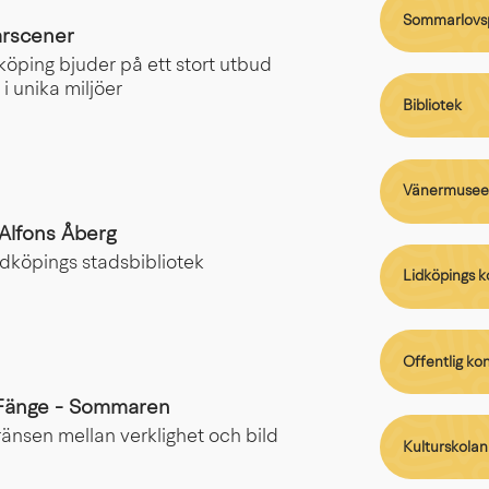
Sommarlovs
arscener
ping bjuder på ett stort utbud
i unika miljöer
Bibliotek
Vänermusee
Alfons Åberg
idköpings stadsbibliotek
Lidköpings k
Offentlig ko
s Fänge - Sommaren
änsen mellan verklighet och bild
Kulturskolan