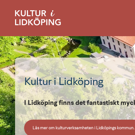
Kultur i Lidköping
I Lidköping finns det fantastiskt myc
Läs mer om kulturverksamheten i Lidköpings kommun.