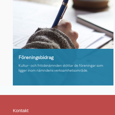
Föreningsbidrag
Kultur- och fritidsnämnden stöttar de föreningar som
ligger inom nämndens verksamhetsområde.
Kontakt