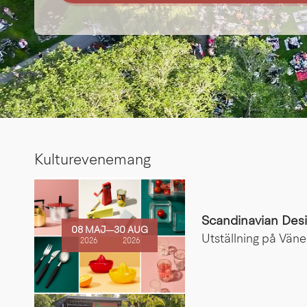
Kulturevenemang
Scandinavian Desi
08 MAJ
─
30 AUG
Utställning på Vän
2026
2026