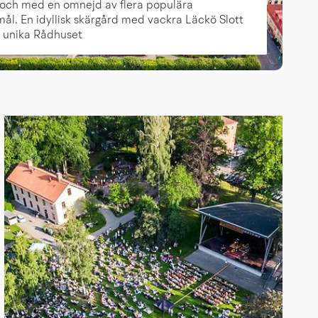
och med en omnejd av flera populära
ål. En idyllisk skärgård med vackra Läckö Slott
 unika Rådhuset