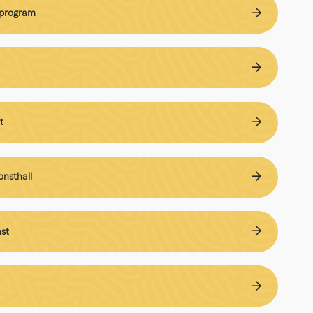
program
Länk till annan webbplats.
t
onsthall
nst