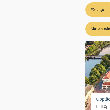
För unga
Mer om kult
Upptäc
Lidköpi