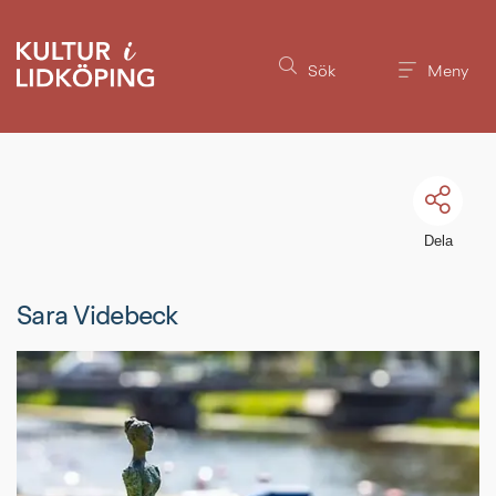
Till innehållet på sidan
Sök
Meny
Dela
Sara Videbeck