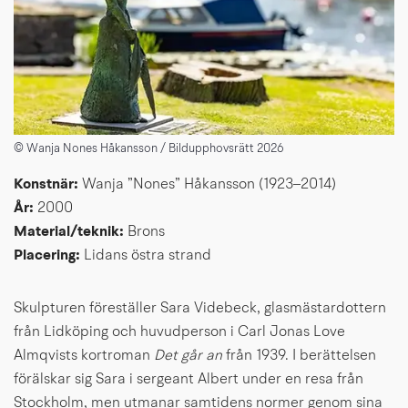
© Wanja Nones Håkansson / Bildupphovsrätt 2026
Konstnär: 
Wanja ”Nones” Håkansson (1923–2014)
År: 
2000
Material/teknik: 
Brons
Placering: 
Lidans östra strand
Skulpturen föreställer Sara Videbeck, glasmästardottern 
från Lidköping och huvudperson i Carl Jonas Love 
Almqvists kortroman 
Det går an
 från 1939. I berättelsen 
förälskar sig Sara i sergeant Albert under en resa från 
Stockholm, men utmanar samtidens normer genom sina 