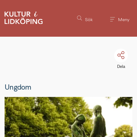
Till innehållet på sidan
Sök
Meny
Dela
Ungdom