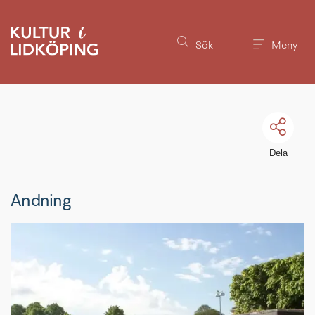
Till innehållet på sidan
Sök
Meny
Dela
Andning