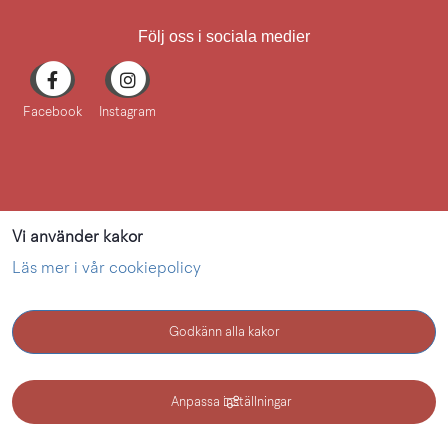
Följ oss i sociala medier
Facebook
Instagram
Vi använder kakor
Läs mer i vår cookiepolicy
Godkänn alla kakor
KONTAKT
Anpassa inställningar
Kultur i Lidköping - en webbplats inom Lidköping kommun