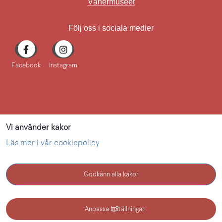
Länk till annan webbplat
Vänermuseet
Följ oss i sociala medier
Facebook
Instagram
Vi använder kakor
Läs mer i vår cookiepolicy
Godkänn alla kakor
KONTAKT
Anpassa inställningar
Kultur i Lidköping - en webbplats inom Lidköping kommun