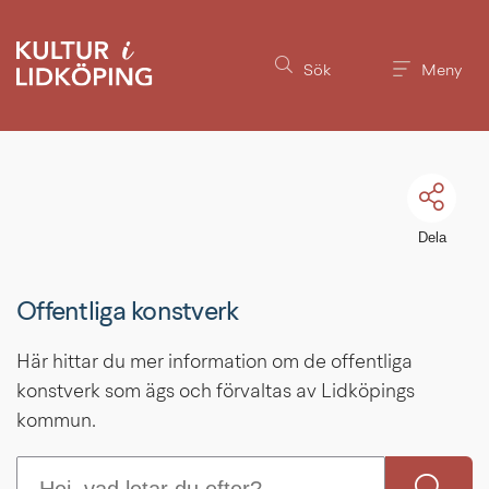
Sök.
Till innehållet på sidan
Sökförslagen
presenteras
Sök
Meny
under
sökrutan
Dela
Offentliga konstverk
Här hittar du mer information om de offentliga 
konstverk som ägs och förvaltas av Lidköpings 
kommun.