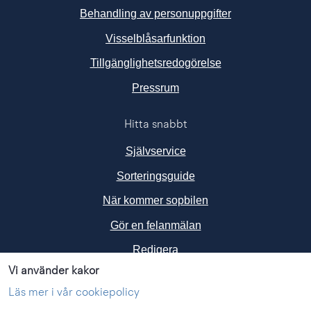
Behandling av personuppgifter
Visselblåsarfunktion
Tillgänglighetsredogörelse
Länk till annan webbplats, ö
Pressrum
Hitta snabbt
Självservice
Sorteringsguide
När kommer sopbilen
Gör en felanmälan
Redigera
Vi använder kakor
Följ oss i sociala medier
Läs mer i vår cookiepolicy