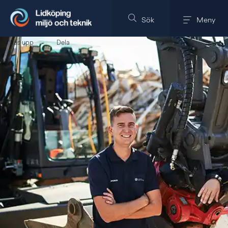
Till innehållet på sidan
Sök
Meny
Läs upp
Dela