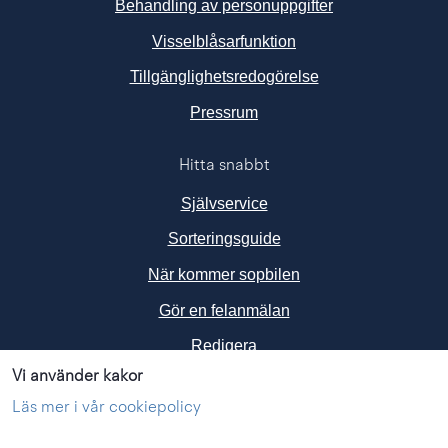
Behandling av personuppgifter
Visselblåsarfunktion
Tillgänglighetsredogörelse
Länk till annan webbplats, ö
Pressrum
Hitta snabbt
Självservice
Sorteringsguide
När kommer sopbilen
Gör en felanmälan
Redigera
Vi använder kakor
Följ oss i sociala medier
Läs mer i vår cookiepolicy