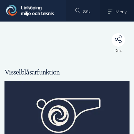
Till innehållet på sidan
Sök
Meny
Dela
Visselblåsarfunktion