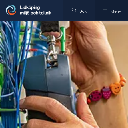
Till innehållet på sidan
Sök
Meny