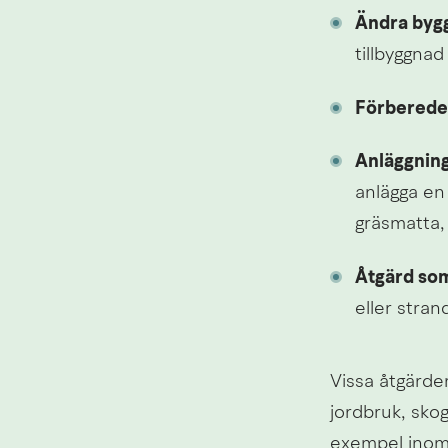
Ändra bygg
tillbyggnad
Förberede
Anläggning
anlägga en
gräsmatta, 
Åtgärd som 
eller stran
Vissa åtgärder
jordbruk, skog
exempel inom d