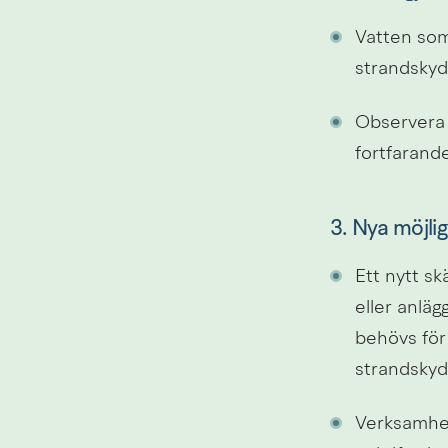
Vatten som 
strandskyd
Observera a
fortfarande
3. Nya möjli
Ett nytt skä
eller anlä
behövs för
strandskyd
Verksamhet