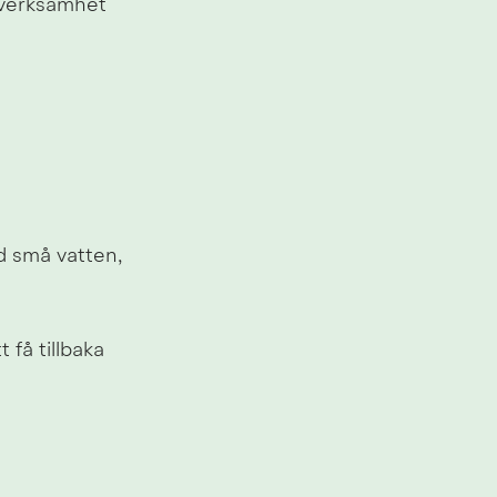
verksamhet 
d små vatten, 
få tillbaka 