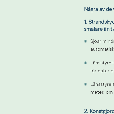
Några av de 
1. Strandskyd
smalare än t
Sjöar mindr
automatisk
Länsstyrels
för natur e
Länsstyrel
meter, om v
2. Konstgjor