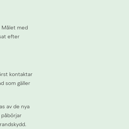
. Målet med 
t efter 
örst kontaktar 
d som gäller 
as av de nya 
påbörjar 
trandskydd.