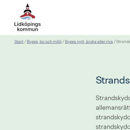
Start
Bygga, bo och miljö
Bygga nytt, ändra eller riva
/
/
/
Strand
Strand
Strandskydd 
allemansrät
strandskydd
strandskyd