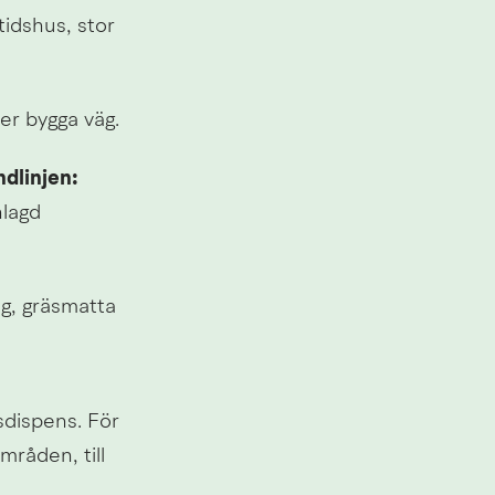
itidshus, stor 
ler bygga väg.
dlinjen:
lagd 
g, gräsmatta 
dispens. För 
råden, till 