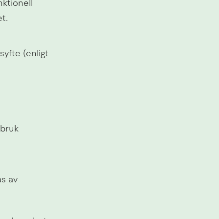
tionell 
t.
fte (enligt 
bruk 
s av 