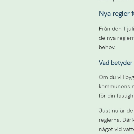
Nya regler f
Från den 1 jul
de nya reglern
behov.
Vad betyder 
Om du vill byg
kommunens milj
för din fastig
Just nu är det
reglerna. Därf
något vid vatt