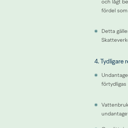
och lågt be
fördel som
Detta gälle
Skatteverke
4. Tydligare 
Undantagen
förtydligas
Vattenbruk 
undantaget