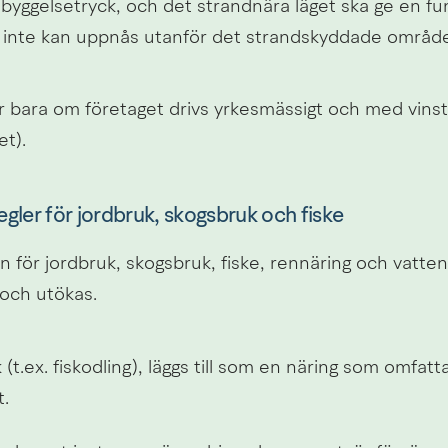
byggelsetryck, och det strandnära läget ska ge en funk
 inte kan uppnås utanför det strandskyddade område
r bara om företaget drivs yrkesmässigt och med vinstsy
t).
regler för jordbruk, skogsbruk och fiske
 för jordbruk, skogsbruk, fiske, rennäring och vatten
 och utökas.
(t.ex. fiskodling), läggs till som en näring som omfatta
.