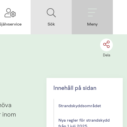
Självservice
Sök
Meny
Dela
Innehåll på sidan
höva 
Strandskyddsområdet
 inom 
Nya regler för strandskydd
från 1 juli 2025