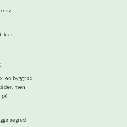
e av 
, kan 
t
.ex. en byggnad 
täder, men 
på 
ggelsegrad 