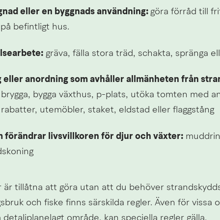
nad eller en byggnads användning: 
göra förråd till fr
 på befintligt hus.
lsearbete:
 gräva, fälla stora träd, schakta, spränga el
 eller anordning som avhåller allmänheten från stran
 brygga, bygga växthus, p-plats, utöka tomten med an
rabatter, utemöbler, staket, eldstad eller flaggstång
förändrar livsvillkoren för djur och växter:
 muddrin
dskoning
 är tillåtna att göra utan att du behöver strandskydds
sbruk och fiske finns särskilda regler. Även för vissa om
etaljplanelagt område, kan speciella regler gälla.