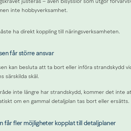
skravet justeras – även bisysslor som utgör förvärvs
men inte hobbyverksamhet.
åste ha direkt koppling till näringsverksamheten.
sen får större ansvar
en kan besluta att ta bort eller införa strandskydd vi
s särskilda skäl.
de inte längre har strandskydd, kommer det inte att 
iskt om en gammal detaljplan tas bort eller ersätts.
år fler möjligheter kopplat till detaljplaner