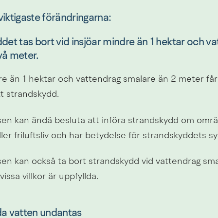
viktigaste förändringarna:
det tas bort vid insjöar mindre än 1 hektar och va
vå meter.
e än 1 hektar och vattendrag smalare än 2 meter får 
t strandskydd.
en kan ändå besluta att införa strandskydd om område
ller friluftsliv och har betydelse för strandskyddets sy
sen kan också ta bort strandskydd vid vattendrag sma
issa villkor är uppfyllda.
da vatten undantas