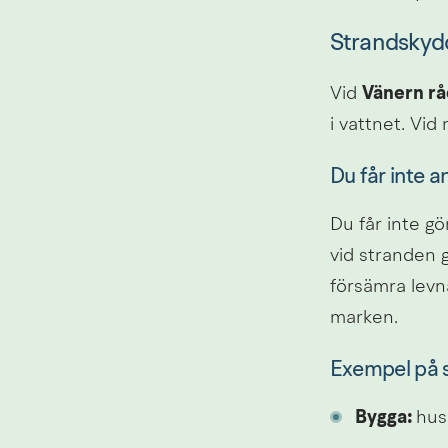
Strandsky
Vid 
Vänern rå
i vattnet. Vi
Du får inte 
Du får inte gö
vid stranden g
försämra levna
marken.
Exempel på s
Bygga: 
hus