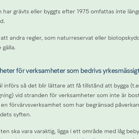
har grävts eller byggts efter 1975 omfattas inte längr
d.
tt andra regler, som naturreservat eller biotopskydd
 gälla.
gheter för verksamheter som bedrivs yrkesmässig
l införs så det blir lättare att få tillstånd att bygga (t
ggning) vid stranden för verksamheter som inte är bos
 en förvärvsverksamhet som har begränsad påverkan 
dets syften.
en ska vara varaktig, ligga i ett område med låg beby