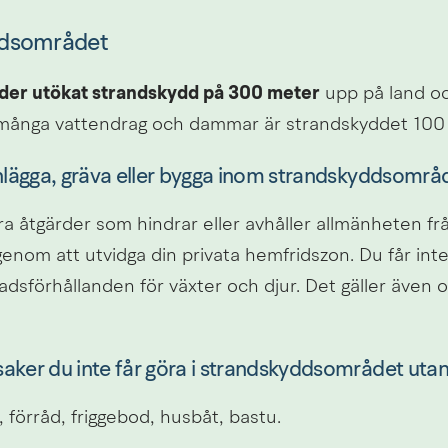
ddsområdet
der utökat strandskydd på 300 meter
 upp på land och
d många vattendrag och dammar är strandskyddet 100
anlägga, gräva eller bygga inom strandskyddsområ
ra åtgärder som hindrar eller avhåller allmänheten från
enom att utvidga din privata hemfridszon. Du får inte 
dsförhållanden för växter och djur. Det gäller även o
aker du inte får göra i strandskyddsområdet utan
, förråd, friggebod, husbåt, bastu.