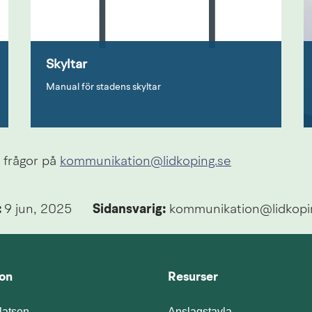
Skyltar
Manual för stadens skyltar
frågor på 
kommunikation@lidkoping.se
 
9 jun, 2025
Sidansvarig:
 kommunikation@lidkopi
ion
Resurser
atsen
Anslagstavla