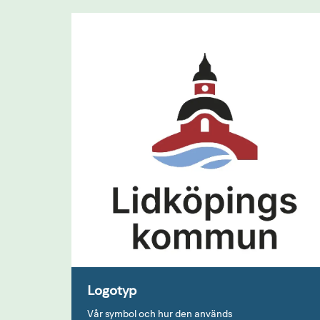
Logotyp
Vår symbol och hur den används