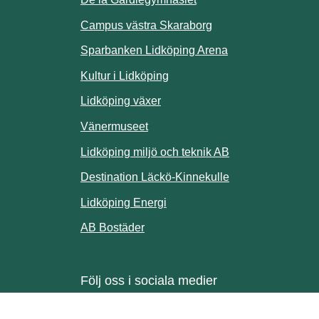
ill annan webbplats.
Campus västra Skaraborg
Sparbanken Lidköping Arena
webbplats.
Kultur i Lidköping
ill annan webbplats.
Lidköping växer
Vänermuseet
lats.
Lidköping miljö och teknik AB
Länk till annan w
Destination Läckö-Kinnekulle
nan webbplats.
Länk till annan webbplats.
Lidköping Energi
ll annan webbplats.
Länk till annan webbplats.
AB Bostäder
Följ oss i sociala medier