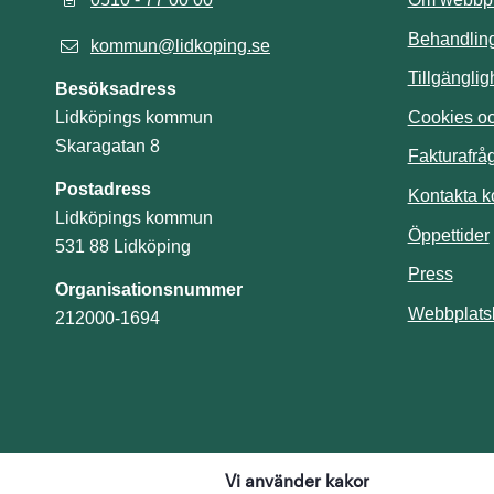
Behandling
kommun@lidkoping.se
Tillgängli
Besöksadress
Cookies och
Lidköpings kommun
Skaragatan 8
Fakturafrå
Postadress
Kontakta 
Lidköpings kommun
Öppettider
531 88 Lidköping
Press
Organisationsnummer
Webbplats
212000-1694
Vi använder kakor