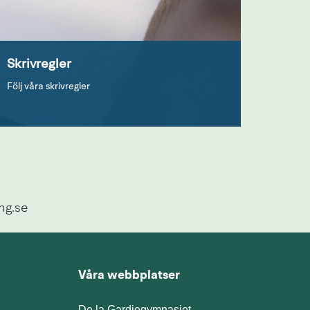
Skrivregler
Följ våra skrivregler
ng.se
Våra webbplatser
De la Gardiegymnasiet