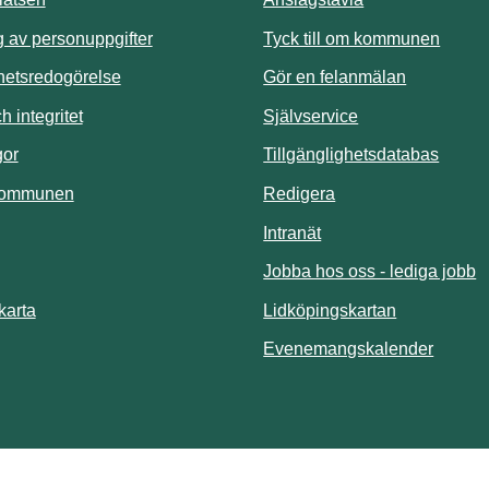
Länk t
 av personuppgifter
Tyck till om kommunen
ghetsredogörelse
Gör en felanmälan
Länk till annan 
 integritet
Självservice
Länk t
gor
Tillgänglighetsdatabas
kommunen
Redigera
Länk till annan webbp
Intranät
Jobba hos oss - lediga jobb
Länk till an
karta
Lidköpingskartan
Länk ti
Evenemangskalender