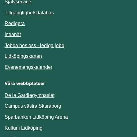
Länk till annan webbplats.
Självservice
Länk till annan webbplats.
Tillgänglighetsdatabas
Redigera
Länk till annan webbplats.
Intranät
Jobba hos oss - lediga jobb
Länk till annan webbplats.
Lidköpingskartan
Länk till annan webbplats.
Evenemangskalender
Våra webbplatser
De la Gardiegymnasiet
Campus västra Skaraborg
Sparbanken Lidköping Arena
Kultur i Lidköping