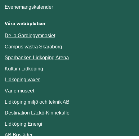
Länk till annan webbplats.
Evenemangskalender
Våra webbplatser
De la Gardiegymnasiet
Campus västra Skaraborg
Sparbanken Lidköping Arena
Kultur i Lidköping
Lidköping växer
Vänermuseet
Lidköping miljö och teknik AB
Länk till annan webbplats.
Destination Läckö-Kinnekulle
Länk till annan webbplats.
Lidköping Energi
Länk till annan webbplats.
AB Bostäder