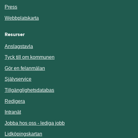
Press
Webbplatskarta
Resurser
Anslagstavla
Länk till annan webbplats.
Tyck till om kommunen
Gör en felanmälan
Länk till annan webbplats.
Självservice
Länk till annan webbplats.
Tillgänglighetsdatabas
Redigera
Länk till annan webbplats.
Intranät
Jobba hos oss - lediga jobb
Länk till annan webbplats.
Lidköpingskartan