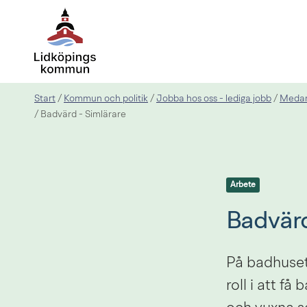
Start
Kommun och politik
Jobba hos oss - lediga jobb
Medar
/
/
/
/
Badvärd - Simlärare
Arbete
Badvärd
På badhuset 
roll i att få