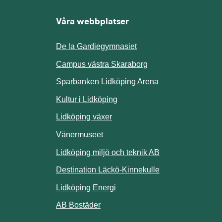
Våra webbplatser
De la Gardiegymnasiet
ill annan webbplats.
Campus västra Skaraborg
Sparbanken Lidköping Arena
webbplats.
Kultur i Lidköping
ill annan webbplats.
Lidköping växer
Vänermuseet
lats.
Lidköping miljö och teknik AB
Länk till annan w
Destination Läckö-Kinnekulle
nan webbplats.
Länk till annan webbplats.
Lidköping Energi
ll annan webbplats.
Länk till annan webbplats.
AB Bostäder