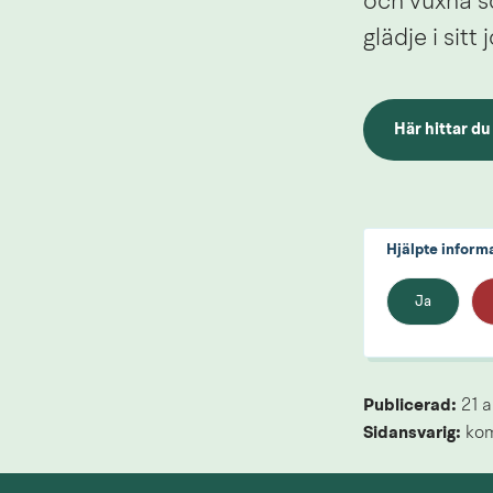
och vuxna so
glädje i sitt 
Här hittar du
Hjälpte inform
Ja
Publicerad: 
21 
Sidansvarig:
 ko