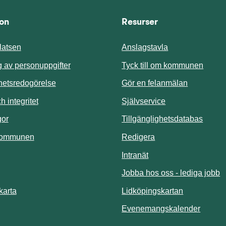
ion
Resurser
atsen
Anslagstavla
Länk t
 av personuppgifter
Tyck till om kommunen
ghetsredogörelse
Gör en felanmälan
Länk till annan 
 integritet
Självservice
Länk t
gor
Tillgänglighetsdatabas
kommunen
Redigera
Länk till annan webbp
Intranät
Jobba hos oss - lediga jobb
Länk till an
karta
Lidköpingskartan
Länk ti
Evenemangskalender