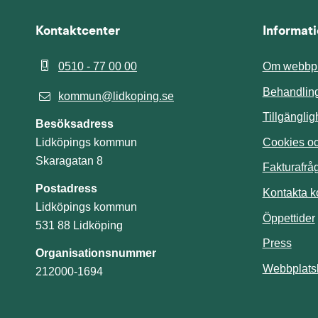
Kontaktcenter
Informat
0510 - 77 00 00
Om webbpl
Behandling
kommun@lidkoping.se
Tillgängli
Besöksadress
Cookies och
Lidköpings kommun
Skaragatan 8
Fakturafrå
Postadress
Kontakta 
Lidköpings kommun
Öppettider
531 88 Lidköping
Press
Organisationsnummer
Webbplats
212000-1694