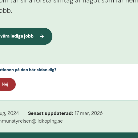
m tar sina första simtag är något som får henn
jobb.
 våra lediga jobb
ationen på den här sidan dig?
Nej
aug, 2024
Senast uppdaterad: 
17 mar, 2026
mmunstyrelsen@lidkoping.se