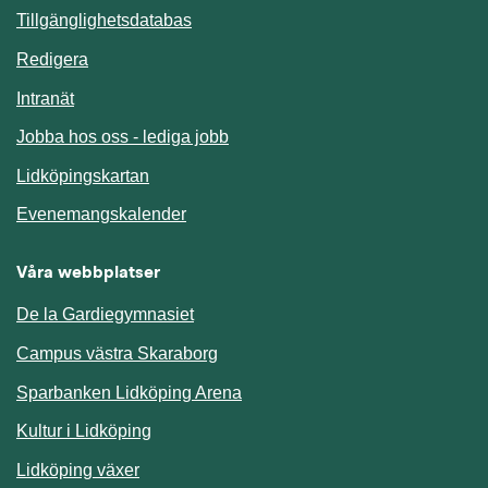
Länk till annan webbplats.
Tillgänglighetsdatabas
Redigera
Länk till annan webbplats.
Intranät
Jobba hos oss - lediga jobb
Länk till annan webbplats.
Lidköpingskartan
Länk till annan webbplats.
Evenemangskalender
Våra webbplatser
De la Gardiegymnasiet
Campus västra Skaraborg
Sparbanken Lidköping Arena
Kultur i Lidköping
Lidköping växer