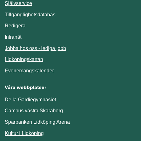
Länk till annan webbplats.
Självservice
Länk till annan webbplats.
Tillgänglighetsdatabas
Redigera
Länk till annan webbplats.
Intranät
Jobba hos oss - lediga jobb
Länk till annan webbplats.
Lidköpingskartan
Länk till annan webbplats.
Evenemangskalender
Våra webbplatser
De la Gardiegymnasiet
Campus västra Skaraborg
Sparbanken Lidköping Arena
Kultur i Lidköping