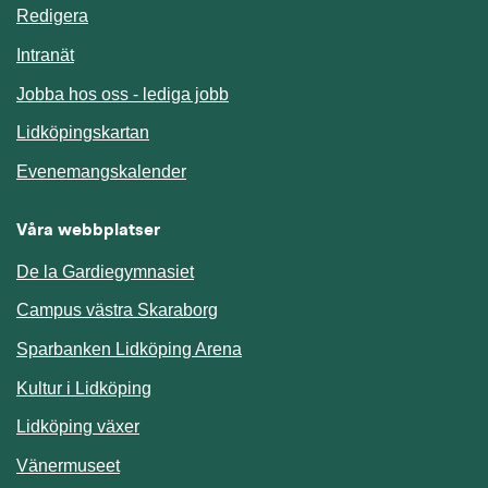
Redigera
Länk till annan webbplats.
Intranät
Jobba hos oss - lediga jobb
Länk till annan webbplats.
Lidköpingskartan
Länk till annan webbplats.
Evenemangskalender
Våra webbplatser
De la Gardiegymnasiet
Campus västra Skaraborg
Sparbanken Lidköping Arena
Kultur i Lidköping
Lidköping växer
Vänermuseet