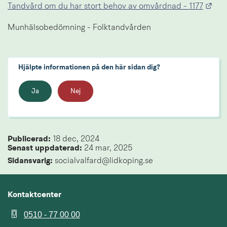
Länk
Tandvård om du har stort behov av omvårdnad - 1177
Munhälsobedömning - Folktandvården
Hjälpte informationen på den här sidan dig?
Ja
Nej
Publicerad: 
18 dec, 2024
Senast uppdaterad: 
24 mar, 2025
Sidansvarig:
 socialvalfard@lidkoping.se
Kontaktcenter
0510 - 77 00 00