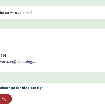
et att vara volontär?
n
1114
.ivarsson@lidkoping.se
ationen på den här sidan dig?
Nej