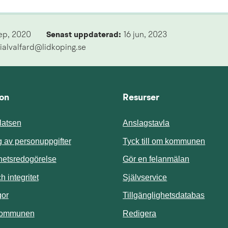
sep, 2020
Senast uppdaterad: 
16 jun, 2023
ialvalfard@lidkoping.se
ion
Resurser
atsen
Anslagstavla
Länk t
 av personuppgifter
Tyck till om kommunen
ghetsredogörelse
Gör en felanmälan
Länk till annan 
 integritet
Självservice
Länk t
gor
Tillgänglighetsdatabas
kommunen
Redigera