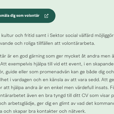
nmäla dig som volontär
an webbplats.
ltur och fritid samt i Sektor social välfärd möjliggörs
ande och roliga tillfällen att volontärarbeta.
tär är en god gärning som ger mycket åt andra men äve
Att exempelvis hjälpa till vid ett event, i en skapande
r, guide eller som promenadvän kan ge både dig och
het i vardagen och en känsla av att vara sedd. Att ge
ör att hjälpa andra är en enkel men värdefull insats. Fö
ntärarbetet även en bra tyngd till ditt CV som visar p
h arbetsglädje, ger dig en glimt av vad det kommande
da och skapar bra kontakter och nätverk.