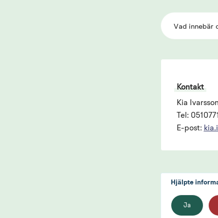
Vad innebär d
Kontakt
Kia Ivarsso
Tel: 051077
E-post:
kia
Hjälpte inform
Ja