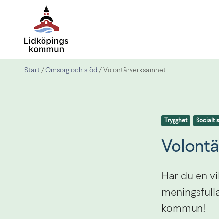
Start
Omsorg och stöd
/
/
Volontärverksamhet
Trygghet
Socialt 
Volont
Har du en vi
meningsfulla
kommun!