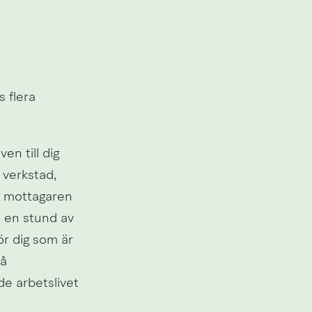
 flera 
n till dig 
 verkstad, 
 mottagaren 
 en stund av 
r dig som är 
å 
 arbetslivet 