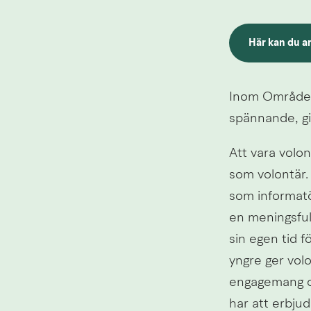
Här kan du a
Länk till ann
Inom Område ku
spännande, giv
Att vara volon
som volontär. 
som informatö
en meningsfull
sin egen tid f
yngre ger volo
engagemang oc
har att erbju