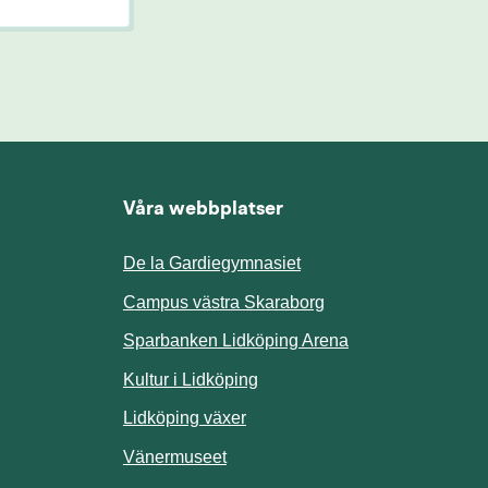
Våra webbplatser
De la Gardiegymnasiet
ill annan webbplats.
Campus västra Skaraborg
Sparbanken Lidköping Arena
webbplats.
Kultur i Lidköping
ill annan webbplats.
Lidköping växer
Vänermuseet