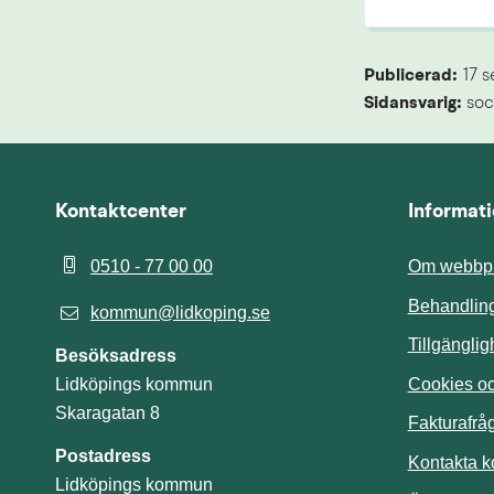
Publicerad: 
17 
Sidansvarig:
 soc
Kontaktcenter
Informat
0510 - 77 00 00
Om webbpl
Behandling
kommun@lidkoping.se
Tillgängli
Besöksadress
Cookies och
Lidköpings kommun
Skaragatan 8
Fakturafrå
Postadress
Kontakta 
Lidköpings kommun