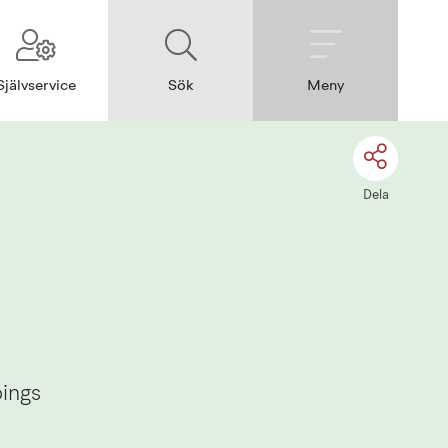
Självservice
Sök
Meny
Dela
ings 