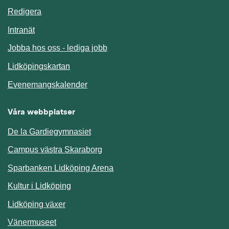
Redigera
Länk till annan webbplats.
Intranät
Jobba hos oss - lediga jobb
Länk till annan webbplats.
Lidköpingskartan
Länk till annan webbplats.
Evenemangskalender
Våra webbplatser
De la Gardiegymnasiet
Campus västra Skaraborg
Sparbanken Lidköping Arena
Kultur i Lidköping
Lidköping växer
Vänermuseet