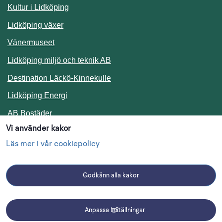
Kultur i Lidköping
Lidköping växer
Vänermuseet
Lidköping miljö och teknik AB
Länk till annan webbplats.
Destination Läckö-Kinnekulle
Länk till annan webbplats.
Lidköping Energi
Länk till annan webbplats.
AB Bostäder
Vi använder kakor
Följ oss i sociala medier
Läs mer i vår cookiepolicy
Godkänn alla kakor
Facebook
Instagram
Linkedin
Anpassa inställningar