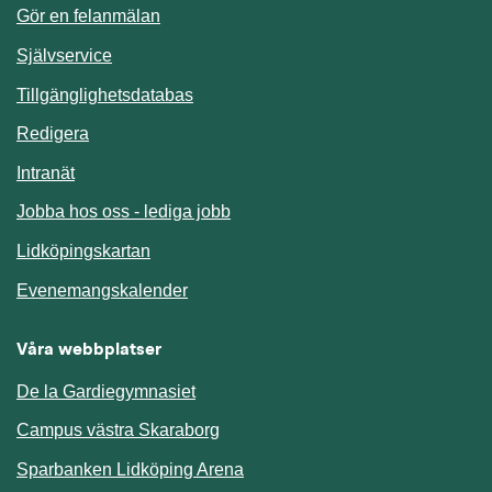
Gör en felanmälan
Länk till annan webbplats.
Självservice
Länk till annan webbplats.
Tillgänglighetsdatabas
Redigera
Länk till annan webbplats.
Intranät
Jobba hos oss - lediga jobb
Länk till annan webbplats.
Lidköpingskartan
Länk till annan webbplats.
Evenemangskalender
Våra webbplatser
De la Gardiegymnasiet
Campus västra Skaraborg
Sparbanken Lidköping Arena