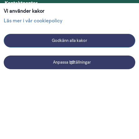
Kontaktcenter
Vi använder kakor
0510 - 77 00 00
Läs mer i vår cookiepolicy
kommun@lidkoping.se
Besöksadress
Godkänn alla kakor
Lidköpings kommun
Skaragatan 8
Anpassa inställningar
Postadress
Driftmeddelanden
Lidköpings kommun
531 88 Lidköping
Organisationsnummer
212000-1694
Information
Om webbplatsen