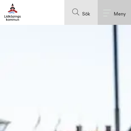
Till innehållet på sidan
Sök
Meny