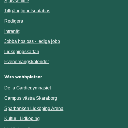
Länk till annan webbplats.
Självservice
Länk till annan webbplats.
Tillgänglighetsdatabas
Redigera
Länk till annan webbplats.
Intranät
Jobba hos oss - lediga jobb
Länk till annan webbplats.
Lidköpingskartan
Länk till annan webbplats.
Evenemangskalender
Våra webbplatser
De la Gardiegymnasiet
Campus västra Skaraborg
Sparbanken Lidköping Arena
Kultur i Lidköping