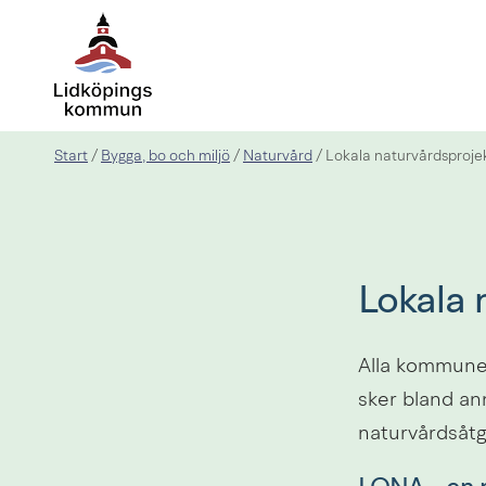
Start
Bygga, bo och miljö
Naturvård
/
/
/
Lokala naturvårdsproje
Lokala 
Alla kommuner
sker bland an
naturvårdsåtg