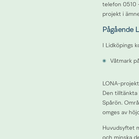
telefon 0510 -
projekt i ämn
Pågående 
I Lidköpings 
Våtmark på
LONA-projekte
Den tilltänkt
Spårön. Områ
omges av höjde
Huvudsyftet m
och minska de