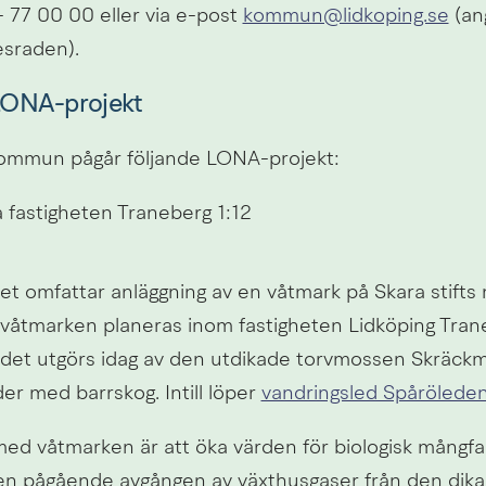
 77 00 00 eller via e-post 
kommun@lidkoping.se
 (a
esraden).
LONA-projekt
kommun pågår följande LONA-projekt:
 fastigheten Traneberg 1:12
t omfattar anläggning av en våtmark på Skara stifts 
a våtmarken planeras inom fastigheten Lidköping Trane
det utgörs idag av den utdikade torvmossen Skräck
r med barrskog. Intill löper 
vandringsled Spårölede
ed våtmarken är att öka värden för biologisk mångfal
n pågående avgången av växthusgaser från den dika