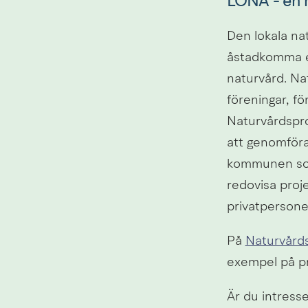
LONA - en n
Den lokala nat
åstadkomma et
naturvård. Na
föreningar, fö
Naturvårdsproj
att genomföra p
kommunen som 
redovisa proje
privatpersone
På 
Naturvårds
exempel på pr
Är du intress