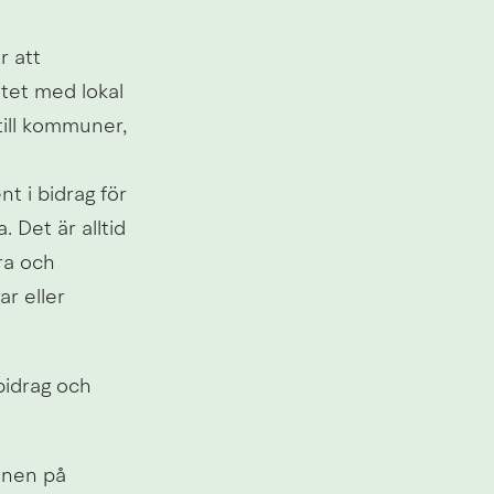
 att 
et med lokal 
ill kommuner, 
t i bidrag för 
 Det är alltid 
a och 
r eller 
idrag och 
nen på 