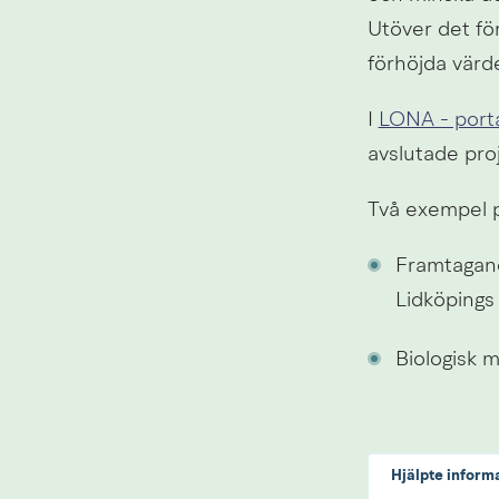
Utöver det för
förhöjda värde
I 
LONA - port
avslutade proj
Två exempel p
Framtagand
Lidköping
Biologisk 
Hjälpte inform