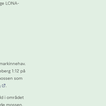
nge LONA-
markinnehav. 
berg 1:12 på 
mossen som 
Länk till annan webbplats.
n
.
d i området 
de mossen. 