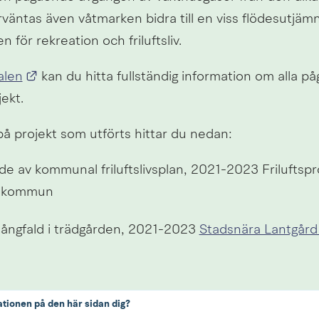
väntas även våtmarken bidra till en viss flödesutjämn
n för rekreation och friluftsliv.
Länk till annan webbplats.
alen
 kan du hitta fullständig information om alla p
ekt.
å projekt som utförts hittar du nedan:
e av kommunal friluftslivsplan, 2021-2023 Friluftspr
s kommun
mångfald i trädgården, 2021-2023 
Stadsnära Lantgård 
ationen på den här sidan dig?