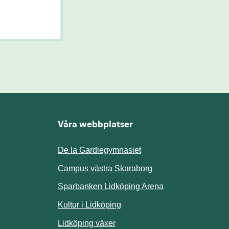
Våra webbplatser
De la Gardiegymnasiet
ill annan webbplats.
Campus västra Skaraborg
Sparbanken Lidköping Arena
webbplats.
Kultur i Lidköping
ill annan webbplats.
Lidköping växer