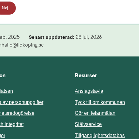
Nej
feb, 2025
Senast uppdaterad: 
28 jul, 2026
mhalle@lidkoping.se
ion
Resurser
atsen
Anslagstavla
Länk t
 av personuppgifter
Tyck till om kommunen
ghetsredogörelse
Gör en felanmälan
Länk till annan 
 integritet
Självservice
Länk t
gor
Tillgänglighetsdatabas