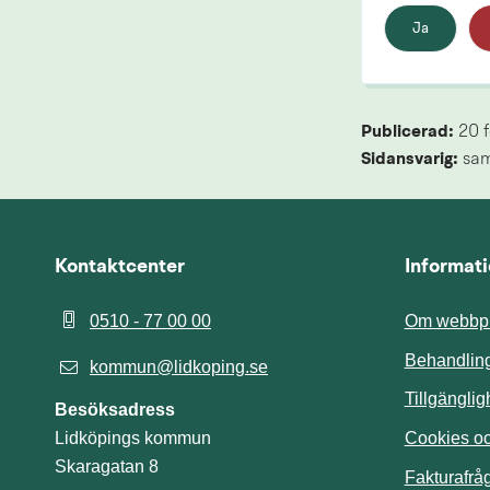
Ja
Publicerad: 
20 
Sidansvarig:
 sa
Kontaktcenter
Informat
0510 - 77 00 00
Om webbpl
Behandling
kommun@lidkoping.se
Tillgängli
Besöksadress
Cookies och
Lidköpings kommun
Skaragatan 8
Fakturafrå