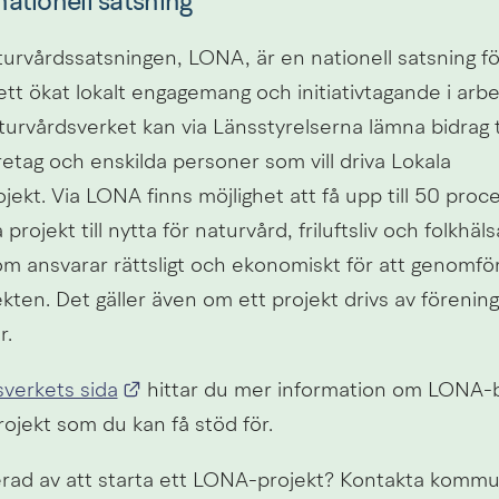
ationell satsning
urvårdssatsningen, LONA, är en nationell satsning för
t ökat lokalt engagemang och initiativtagande i arbet
turvårdsverket kan via Länsstyrelserna lämna bidrag t
retag och enskilda personer som vill driva Lokala 
ekt. Via LONA finns möjlighet att få upp till 50 procen
rojekt till nytta för naturvård, friluftsliv och folkhälsa.
ansvarar rättsligt och ekonomiskt för att genomför
kten. Det gäller även om ett projekt drivs av föreninga
r.
Länk till annan webbplats.
verkets sida
 hittar du mer information om LONA-b
ojekt som du kan få stöd för.
erad av att starta ett LONA-projekt? Kontakta kommu