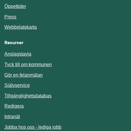
Öppettider
Press
Webbplatskarta
Resurser
Anslagstavla
Länk till annan webbplats.
Tyck till om kommunen
Gör en felanmälan
Länk till annan webbplats.
Självservice
Länk till annan webbplats.
Tillgänglighetsdatabas
Redigera
Länk till annan webbplats.
Intranät
Jobba hos oss - lediga jobb