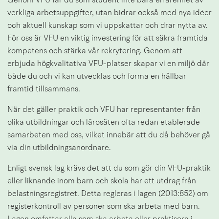
Genom VFU får du som student inte bara erfarenhet av 
verkliga arbetsuppgifter, utan bidrar också med nya idéer 
och aktuell kunskap som vi uppskattar och drar nytta av. 
För oss är VFU en viktig investering för att säkra framtida 
kompetens och stärka vår rekrytering. Genom att 
erbjuda högkvalitativa VFU-platser skapar vi en miljö där 
både du och vi kan utvecklas och forma en hållbar 
framtid tillsammans.
När det gäller praktik och VFU har representanter från 
olika utbildningar och lärosäten ofta redan etablerade 
samarbeten med oss, vilket innebär att du då behöver gå 
via din utbildningsanordnare.
Enligt svensk lag krävs det att du som gör din VFU-praktik 
eller liknande inom barn och skola har ett utdrag från 
belastningsregistret. Detta regleras i lagen (2013:852) om 
registerkontroll av personer som ska arbeta med barn. 