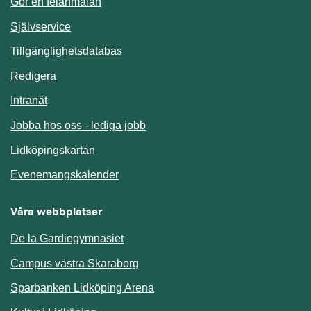
Gör en felanmälan
Länk till annan webbplats.
Självservice
Länk till annan webbplats.
Tillgänglighetsdatabas
Redigera
Länk till annan webbplats.
Intranät
Jobba hos oss - lediga jobb
Länk till annan webbplats.
Lidköpingskartan
Länk till annan webbplats.
Evenemangskalender
Våra webbplatser
De la Gardiegymnasiet
Campus västra Skaraborg
Sparbanken Lidköping Arena