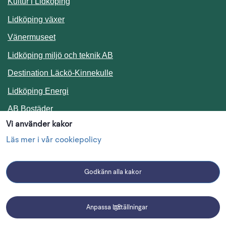
Kultur i Lidköping
Lidköping växer
Vänermuseet
Lidköping miljö och teknik AB
Länk till annan webbplats.
Destination Läckö-Kinnekulle
Länk till annan webbplats.
Lidköping Energi
Länk till annan webbplats.
AB Bostäder
Vi använder kakor
Följ oss i sociala medier
Läs mer i vår cookiepolicy
Godkänn alla kakor
Facebook
Instagram
Linkedin
Anpassa inställningar
Driftmeddelanden