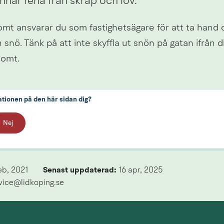
unnar rena från skräp och löv.
omt ansvarar du som fastighetsägare för att ta hand 
snö. Tänk på att inte skyffla ut snön på gatan ifrån d
tomt.
ationen på den här sidan dig?
Nej
eb, 2021
Senast uppdaterad: 
16 apr, 2025
rvice@lidkoping.se