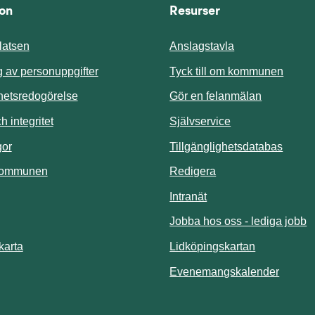
ion
Resurser
atsen
Anslagstavla
Länk t
 av personuppgifter
Tyck till om kommunen
ghetsredogörelse
Gör en felanmälan
Länk till annan 
 integritet
Självservice
Länk t
gor
Tillgänglighetsdatabas
kommunen
Redigera
Länk till annan webbp
Intranät
Jobba hos oss - lediga jobb
Länk till an
karta
Lidköpingskartan
Länk ti
Evenemangskalender