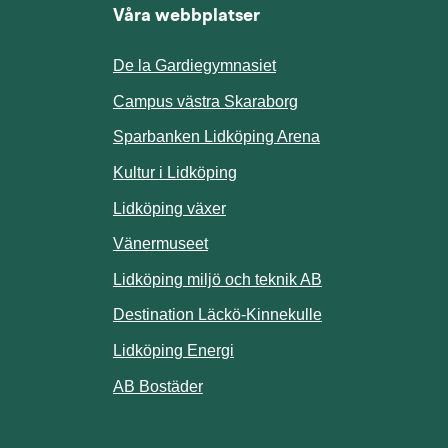
Våra webbplatser
De la Gardiegymnasiet
ill annan webbplats.
Campus västra Skaraborg
Sparbanken Lidköping Arena
webbplats.
Kultur i Lidköping
ill annan webbplats.
Lidköping växer
Vänermuseet
lats.
Lidköping miljö och teknik AB
Länk till annan w
Destination Läckö-Kinnekulle
nan webbplats.
Länk till annan webbplats.
Lidköping Energi
ll annan webbplats.
Länk till annan webbplats.
AB Bostäder