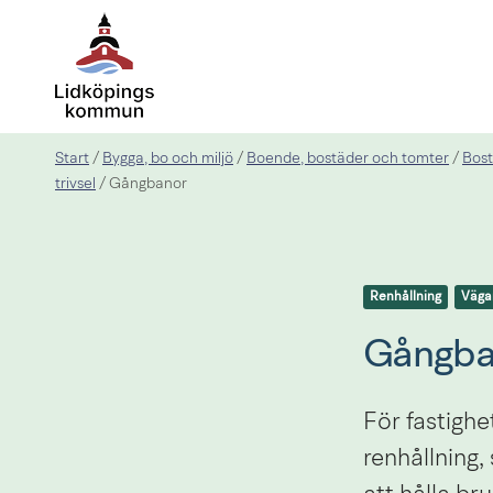
Start
Bygga, bo och miljö
Boende, bostäder och tomter
Bost
/
/
/
trivsel
/
Gångbanor
Renhållning
Väga
Gångba
För fastighe
renhållning,