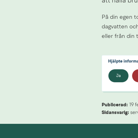
att hålla br
På din egen t
dagvatten och 
eller från din 
Hjälpte inform
Ja
Publicerad: 
19 f
Sidansvarig:
 se