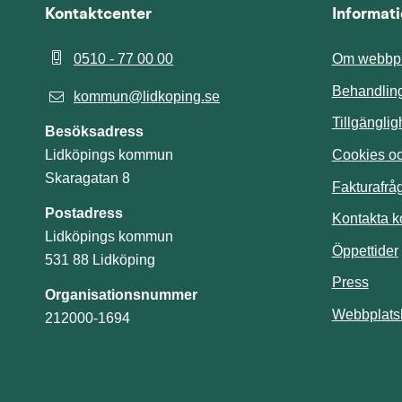
Kontaktcenter
Informat
0510 - 77 00 00
Om webbpl
Behandling
kommun@lidkoping.se
Tillgängli
Besöksadress
Cookies och
Lidköpings kommun
Skaragatan 8
Fakturafrå
Postadress
Kontakta 
Lidköpings kommun
Öppettider
531 88 Lidköping
Press
Organisationsnummer
Webbplats
212000-1694