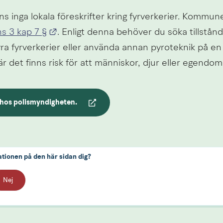
Länk till annan webbplats.
s 3 kap 7 §
. Enligt denna behöver du söka tillstånd
yra fyrverkerier eller använda annan pyroteknik på en p
r det finns risk för att människor, djur eller egendom
 hos polismyndigheten. 
an webbplats.
ationen på den här sidan dig?
Nej