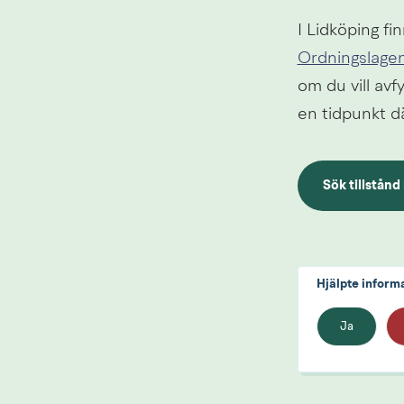
Ordningslagen
om du vill avf
en tidpunkt dä
Sök tillstånd
Länk till ann
Hjälpte inform
Ja