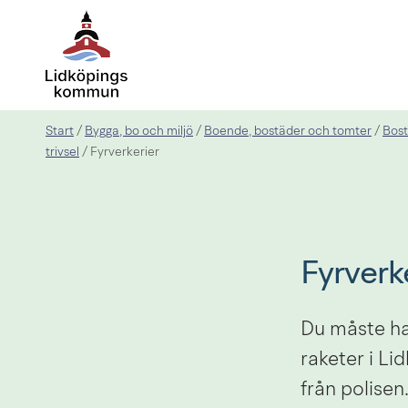
Start
Bygga, bo och miljö
Boende, bostäder och tomter
Bost
/
/
/
trivsel
/
Fyrverkerier
Fyrverk
Du måste ha f
raketer i L
från polisen