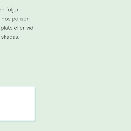
I Lidköping finns inga lokala föreskrifter kring fyrverkerier. Kommunen följer 
 hos polisen 
lats eller vid 
 skadas.