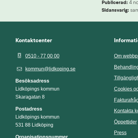
Publicerad: 
4 n
Sidansvarig:
 sa
Kontaktcenter
Informat
0510 - 77 00 00
Om webbpl
Behandling
kommun@lidkoping.se
Tillgängli
Besöksadress
Cookies och
Lidköpings kommun
Skaragatan 8
Fakturafrå
Postadress
Kontakta 
Lidköpings kommun
Öppettider
531 88 Lidköping
Press
Organisationsnummer