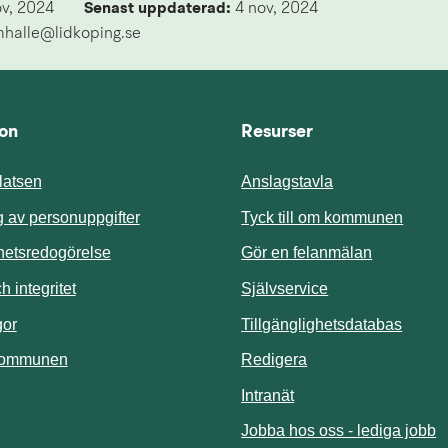
ov, 2024
Senast uppdaterad: 
4 nov, 2024
mhalle@lidkoping.se
ion
Resurser
atsen
Anslagstavla
Länk t
 av personuppgifter
Tyck till om kommunen
ghetsredogörelse
Gör en felanmälan
Länk till annan 
 integritet
Självservice
Länk t
gor
Tillgänglighetsdatabas
kommunen
Redigera
Länk till annan webbp
Intranät
Jobba hos oss - lediga jobb