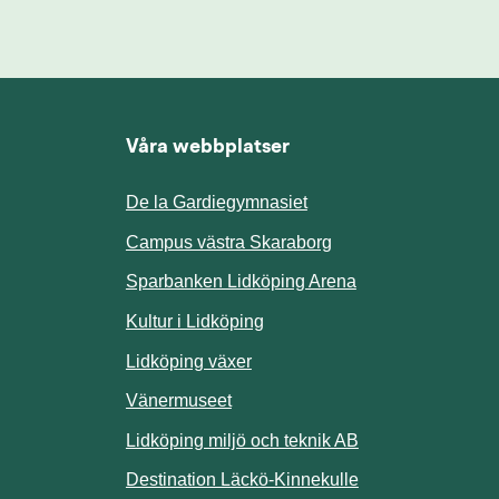
Våra webbplatser
De la Gardiegymnasiet
ill annan webbplats.
Campus västra Skaraborg
Sparbanken Lidköping Arena
webbplats.
Kultur i Lidköping
ill annan webbplats.
Lidköping växer
Vänermuseet
lats.
Lidköping miljö och teknik AB
Länk till annan w
Destination Läckö-Kinnekulle