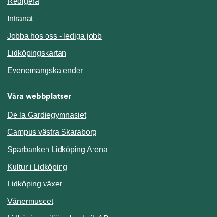
Redigera
Länk till annan webbplats.
Intranät
Jobba hos oss - lediga jobb
Länk till annan webbplats.
Lidköpingskartan
Länk till annan webbplats.
Evenemangskalender
Våra webbplatser
De la Gardiegymnasiet
Campus västra Skaraborg
Sparbanken Lidköping Arena
Kultur i Lidköping
Lidköping växer
Vänermuseet