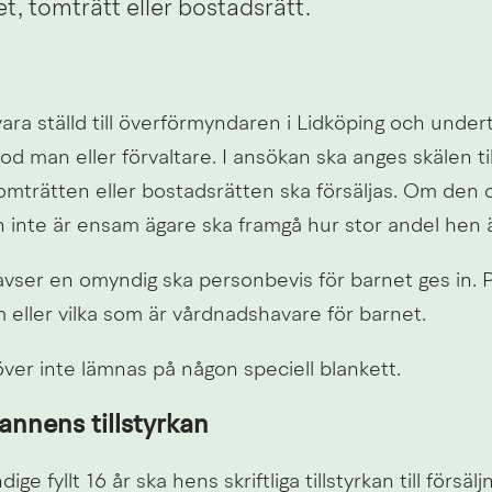
et, tomträtt eller bostadsrätt.
ara ställd till överförmyndaren i Lidköping och under
d man eller förvaltare. I ansökan ska anges skälen till
omträtten eller bostadsrätten ska försäljas. Om den o
nte är ensam ägare ska framgå hur stor andel hen ä
ser en omyndig ska personbevis för barnet ges in. P
 eller vilka som är vårdnadshavare för barnet.
er inte lämnas på någon speciell blankett.
nnens tillstyrkan
 fyllt 16 år ska hens skriftliga tillstyrkan till försälj