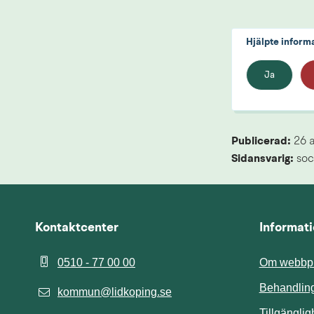
Hjälpte inform
Ja
Publicerad: 
26 
Sidansvarig:
 soc
Kontaktcenter
Informat
0510 - 77 00 00
Om webbpl
Behandling
kommun@lidkoping.se
Tillgängli