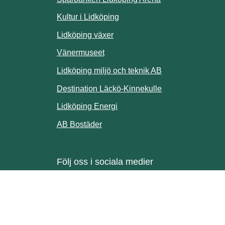
webbplats.
Kultur i Lidköping
ill annan webbplats.
Lidköping växer
Vänermuseet
lats.
Lidköping miljö och teknik AB
Länk till annan w
Destination Läckö-Kinnekulle
nan webbplats.
Länk till annan webbplats.
Lidköping Energi
ll annan webbplats.
Länk till annan webbplats.
AB Bostäder
Följ oss i sociala medier
Facebook
Instagram
Linkedin