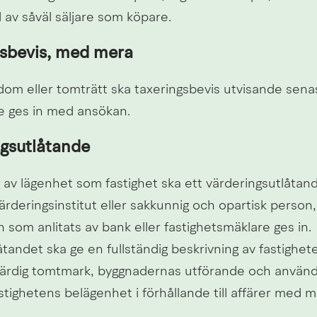
av såväl säljare som köpare.
gsbevis, med mera
dom eller tomträtt ska taxeringsbevis utvisande senas
e ges in med ansökan.
ngsutlåtande
g av lägenhet som fastighet ska ett värderingsutlåtand
ärderingsinstitut eller sakkunnig och opartisk person, 
som anlitats av bank eller fastighetsmäklare ges in. 
tandet ska ge en fullständig beskrivning av fastigheten
 färdig tomtmark, byggnadernas utförande och användn
stighetens belägenhet i förhållande till affärer med m