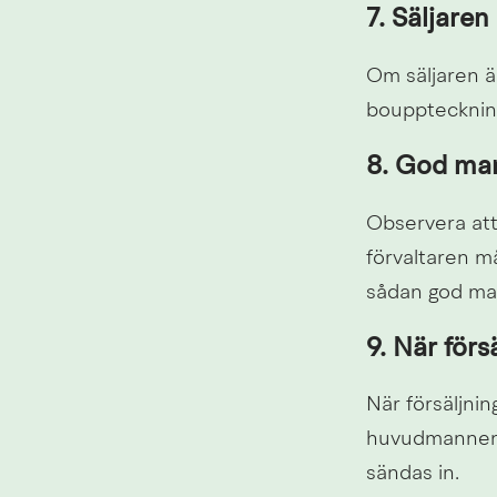
7. Säljaren
Om säljaren ä
bouppteckning
8. God ma
Observera att
förvaltaren m
sådan god ma
9. När förs
När försäljning
huvudmannens 
sändas in.