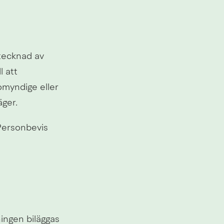
tecknad av 
 att 
myndige eller 
ger.
ersonbevis 
ningen biläggas 