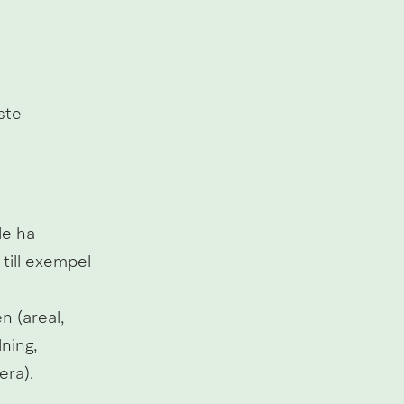
te 
e ha 
till exempel 
 (areal, 
ing, 
era).