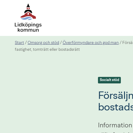
Start
Omsorg och stöd
Överförmyndare och god man
/
/
/
Försä
fastighet, tomträtt eller bostadsrätt
Socialt stöd
Försäljn
bostads
Information 