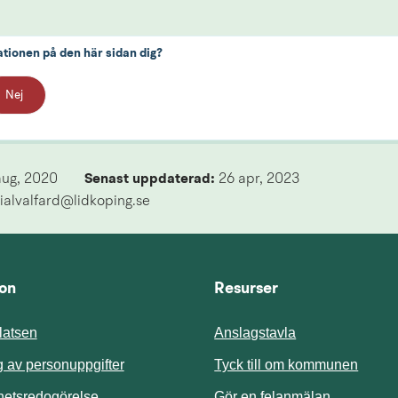
ationen på den här sidan dig?
Nej
aug, 2020
Senast uppdaterad: 
26 apr, 2023
ialvalfard@lidkoping.se
ion
Resurser
atsen
Anslagstavla
Länk t
 av personuppgifter
Tyck till om kommunen
ghetsredogörelse
Gör en felanmälan