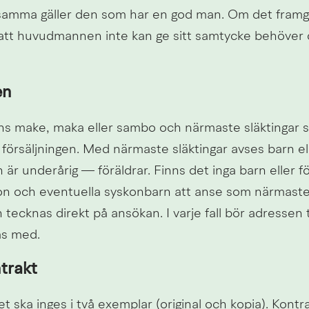
amma gäller den som har en god man. Om det framgå
att huvudmannen inte kan ge sitt samtycke behöver d
en
 make, maka eller sambo och närmaste släktingar s
 försäljningen. Med närmaste släktingar avses barn el
 underårig — föräldrar. Finns det inga barn eller för
n och eventuella syskonbarn att anse som närmaste s
tecknas direkt på ansökan. I varje fall bör adressen t
as med.
trakt
 ska inges i två exemplar (original och kopia). Kontra