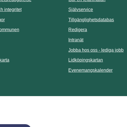
Länk till annan 
 integritet
Självservice
Länk t
gor
Tillgänglighetsdatabas
kommunen
Redigera
Länk till annan webbp
Intranät
Jobba hos oss - lediga jobb
Länk till an
karta
Lidköpingskartan
Länk ti
Evenemangskalender