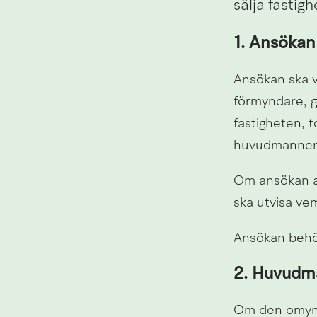
sälja fastigh
1. Ansökan
Ansökan ska v
förmyndare, go
fastigheten, t
huvudmannen i
Om ansökan av
ska utvisa vem
Ansökan behöv
2. Huvudma
Om den omyndige