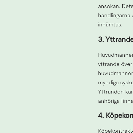
ansökan. Dets
handlingarna 
inhämtas.
3. Yttrand
Huvudmannens
yttrande över
huvudmannen är
myndiga sysko
Yttranden kan 
anhöriga finn
4. Köpekon
Köpekontraktet