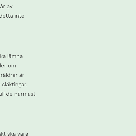
r av 
etta inte 
ka lämna 
ler om 
äldrar är 
läktingar. 
ill de närmast 
kt ska vara 