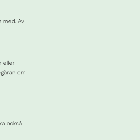
 med. Av 
eller 
egäran om 
a också 