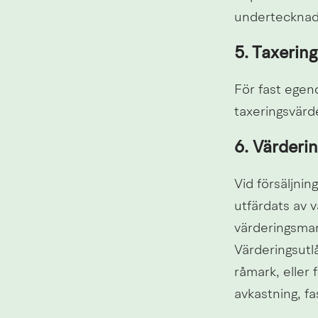
undertecknad 
5. Taxerin
För fast egen
taxeringsvärd
6. Värderi
Vid försäljnin
utfärdats av v
värderingsman 
Värderingsutlå
råmark, eller
avkastning, fa