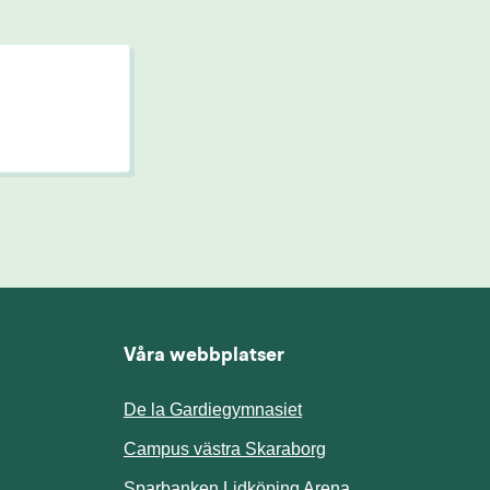
Våra webbplatser
De la Gardiegymnasiet
ill annan webbplats.
Campus västra Skaraborg
Sparbanken Lidköping Arena