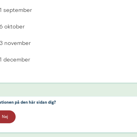
 1 september
 6 oktober
 3 november
 1 december
ationen på den här sidan dig?
Nej