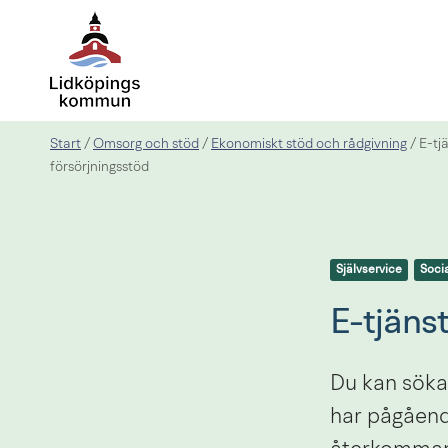
Start
Omsorg och stöd
Ekonomiskt stöd och rådgivning
/
/
/
E-tj
försörjningsstöd
Självservice
Socia
E-tjänst
Du kan söka 
har pågåend