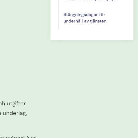
Stängningsdagar för
underhåll av tjänsten
h utgifter 
 underlag, 