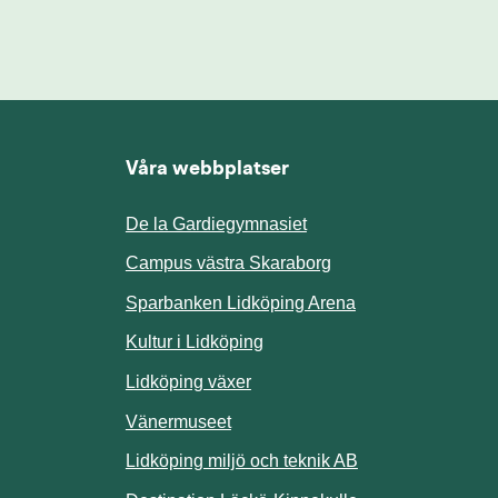
Våra webbplatser
De la Gardiegymnasiet
ill annan webbplats.
Campus västra Skaraborg
Sparbanken Lidköping Arena
webbplats.
Kultur i Lidköping
ill annan webbplats.
Lidköping växer
Vänermuseet
lats.
Lidköping miljö och teknik AB