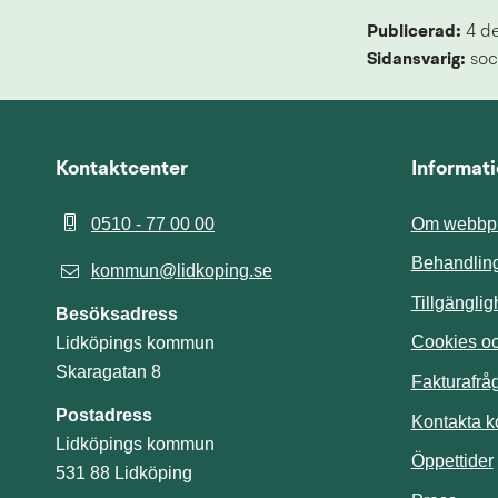
Publicerad: 
4 d
Sidansvarig:
 soc
Kontaktcenter
Informat
0510 - 77 00 00
Om webbpl
Behandling
kommun@lidkoping.se
Tillgängli
Besöksadress
Cookies och
Lidköpings kommun
Skaragatan 8
Fakturafrå
Postadress
Kontakta 
Lidköpings kommun
Öppettider
531 88 Lidköping