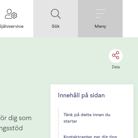
Självservice
Sök
Meny
Dela
Innehåll på sidan
Tänk på detta innan du
för dig som 
startar
ngsstöd 
Kontaktcenter ger dig tips