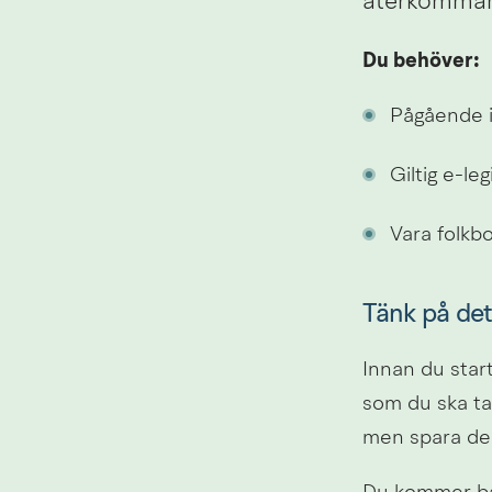
återkomma
Du behöver:
Pågående i
Giltig e-le
Vara folkb
Tänk på det
Innan du start
som du ska ta
men spara dem