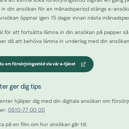
a att kunna söka försörjningsstöd digitalt en gång p
t in din ansökan för en månadsperiod stängs e-ansöka
Ansökan öppnar igen 15 dagar innan nästa månadsperi
 för att fortsätta lämna in din ansökan på papper så 
r då att behöva lämna in underlag med din ansökan
u om försörjningsstöd via vår e-tjänst
an webbplats.
er ger dig tips
nter hjälper dig med din digitala ansökan om försörjn
r: 
0510-77 00 00
ta på en film om hur ansökan går till.