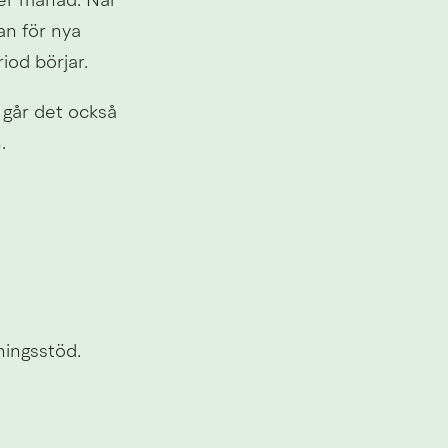
er månad. När 
n för nya 
od börjar.
går det också 
.
ingsstöd. 