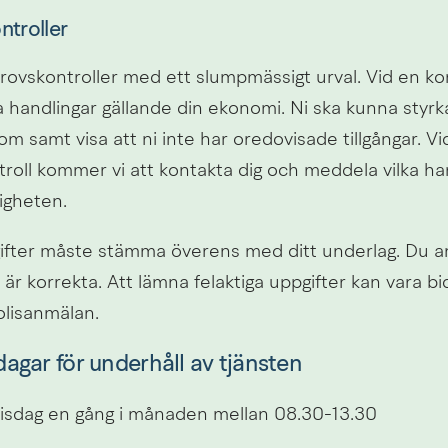
ntroller
provskontroller med ett slumpmässigt urval. Vid en kon
handlingar gällande din ekonomi. Ni ska kunna styrka 
om samt visa att ni inte har oredovisade tillgångar. Vid
roll kommer vi att kontakta dig och meddela vilka han
igheten.
gifter måste stämma överens med ditt underlag. Du ans
 är korrekta. Att lämna felaktiga uppgifter kan vara bi
polisanmälan.
agar för underhåll av tjänsten
l tisdag en gång i månaden mellan 08.30-13.30