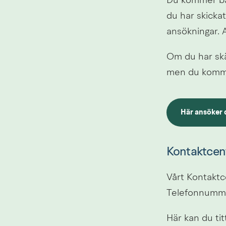
Du kommer bar
du har skicka
ansökningar. 
Om du har skäl
men du komme
Här ansöker d
Länk till ann
Kontaktcent
Vårt Kontaktce
Telefonnumme
Här kan du tit