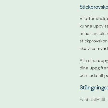
Stickprovsko
Vi utför stick
kunna uppvisa 
ni har ansökt 
stickprovskont
ska visa mynd
Alla dina upp
dina uppgifter
och leda till 
Stängningsd
Fastställd til