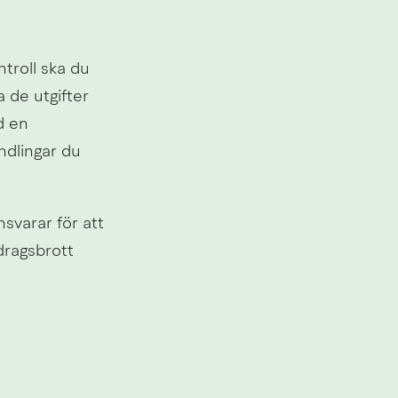
troll ska du 
de utgifter 
 en 
dlingar du 
varar för att 
dragsbrott 