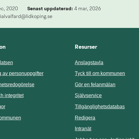
ec, 2020
Senast uppdaterad: 
4 mar, 2026
ialvalfard@lidkoping.se
ion
Resurser
atsen
Anslagstavla
Länk t
 av personuppgifter
Tyck till om kommunen
ghetsredogörelse
Gör en felanmälan
Länk till annan 
 integritet
Självservice
Länk t
gor
Tillgänglighetsdatabas
kommunen
Redigera
Länk till annan webbp
Intranät