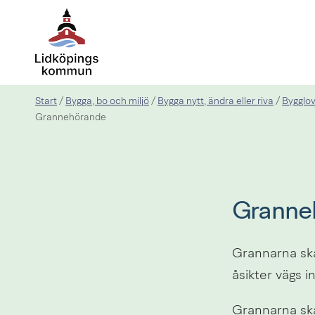
Start
Bygga, bo och miljö
Bygga nytt, ändra eller riva
Bygglov
/
/
/
Grannehörande
Granneh
Grannarna ska 
åsikter vägs i
Grannarna ska 