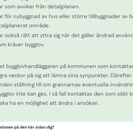
r som avviker från detaljplanen.
 för nybyggnad av hus eller större tillbyggnader av 
taljplanerat område.
 också rätt att yttra sig när det gäller ändrad använ
om kräver bygglov.
 det bygglovhandläggaren på kommunen som kontaktar
ra veckor på sig att lämna sina synpunkter. Därefter t
en ställning till om grannarnas eventuella invändning
bygglov inte kan ges. I så fall kontaktas den som sökt by
ska ha en möjlighet att ändra i ansökan.
ationen på den här sidan dig?