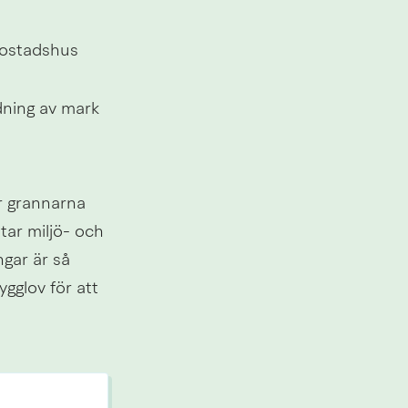
bostadshus 
dning av mark 
 grannarna 
ar miljö- och 
ar är så 
gglov för att 