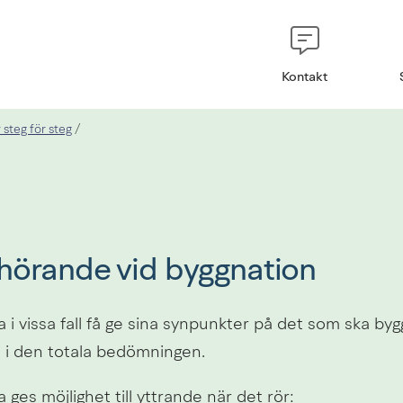
Kontakt
 steg för steg
/
örande vid byggnation
i vissa fall få ge sina synpunkter på det som ska byg
n i den totala bedömningen.
ges möjlighet till yttrande när det rör: