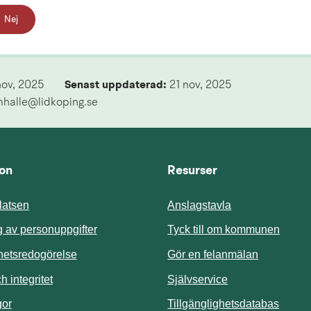
Nej
nov, 2025
Senast uppdaterad: 
21 nov, 2025
mhalle@lidkoping.se
ion
Resurser
atsen
Anslagstavla
Länk t
 av personuppgifter
Tyck till om kommunen
ghetsredogörelse
Gör en felanmälan
Länk till annan 
 integritet
Självservice
Länk t
gor
Tillgänglighetsdatabas