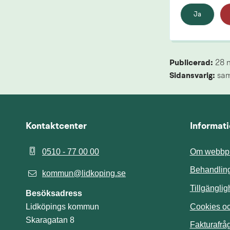
Ja
Publicerad: 
28 
Sidansvarig:
 sa
Kontaktcenter
Informat
0510 - 77 00 00
Om webbpl
Behandling
kommun@lidkoping.se
Tillgängli
Besöksadress
Cookies och
Lidköpings kommun
Skaragatan 8
Fakturafrå