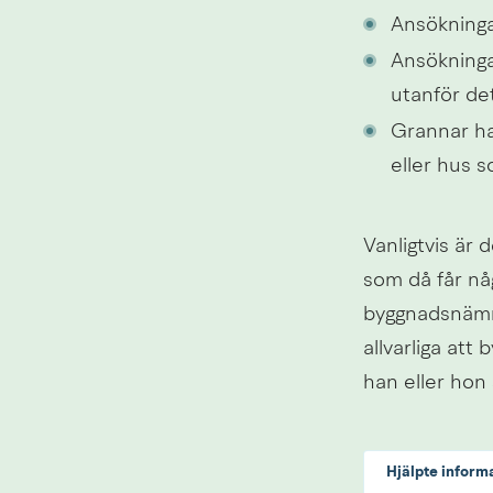
Ansökninga
Ansökningar
utanför de
Grannar har
eller hus s
Vanligtvis är
som då får någ
byggnadsnämnd
allvarliga att 
han eller hon 
Hjälpte inform