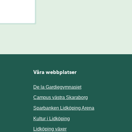
Våra webbplatser
De la Gardiegymnasiet
ill annan webbplats.
Campus västra Skaraborg
Sparbanken Lidköping Arena
webbplats.
Kultur i Lidköping
ill annan webbplats.
Lidköping växer