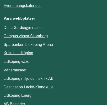
Länk till annan webbplats.
Evenemangskalender
Våra webbplatser
De la Gardiegymnasiet
Campus västra Skaraborg
Sparbanken Lidköping Arena
Kultur i Lidköping
Lidköping växer
Vänermuseet
Lidköping miljö och teknik AB
Länk till annan webbplats.
Destination Läckö-Kinnekulle
Länk till annan webbplats.
Lidköping Energi
Länk till annan webbplats.
AB Bostäder