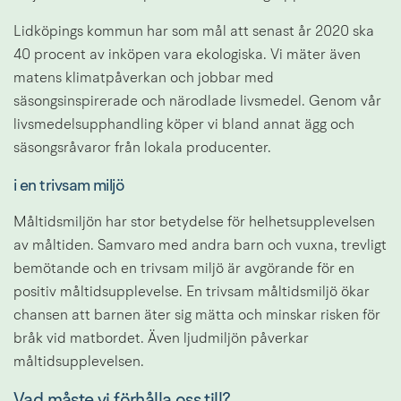
Lidköpings kommun har som mål att senast år 2020 ska 
40 procent av inköpen vara ekologiska. Vi mäter även 
matens klimatpåverkan och jobbar med 
säsongsinspirerade och närodlade livsmedel. Genom vår 
livsmedelsupphandling köper vi bland annat ägg och 
säsongsråvaror från lokala producenter.
i en trivsam miljö
Måltidsmiljön har stor betydelse för helhetsupplevelsen 
av måltiden. Samvaro med andra barn och vuxna, trevligt 
bemötande och en trivsam miljö är avgörande för en 
positiv måltidsupplevelse. En trivsam måltidsmiljö ökar 
chansen att barnen äter sig mätta och minskar risken för 
bråk vid matbordet. Även ljudmiljön påverkar 
måltidsupplevelsen.
Vad måste vi förhålla oss till?