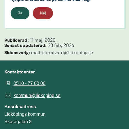
Ja
Nej
Publicerad: 
11 maj, 2020
Senast uppdaterad: 
23 feb, 2026
Sidansvarig:
 maltidlokalvard@lidkoping.se
Kontaktcenter
0510 - 77 00 00
kommun@lidkoping.se
Besöksadress
Lidköpings kommun
Skaragatan 8