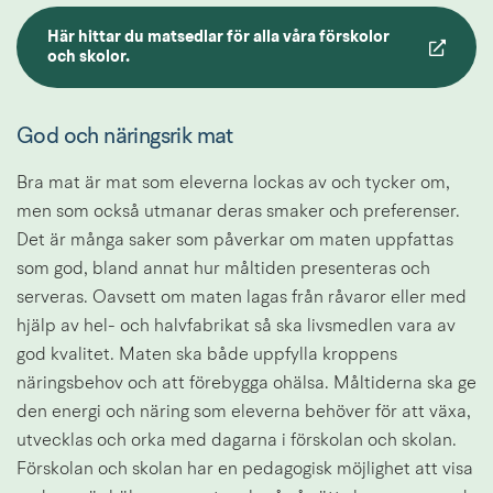
Här hittar du matsedlar för alla våra förskolor 
Länk till annan webbplats.
och skolor.
God och näringsrik mat
Bra mat är mat som eleverna lockas av och tycker om, 
men som också utmanar deras smaker och preferenser. 
Det är många saker som påverkar om maten uppfattas 
som god, bland annat hur måltiden presenteras och 
serveras. Oavsett om maten lagas från råvaror eller med 
hjälp av hel- och halvfabrikat så ska livsmedlen vara av 
god kvalitet. Maten ska både uppfylla kroppens 
näringsbehov och att förebygga ohälsa. Måltiderna ska ge 
den energi och näring som eleverna behöver för att växa, 
utvecklas och orka med dagarna i förskolan och skolan. 
Förskolan och skolan har en pedagogisk möjlighet att visa 