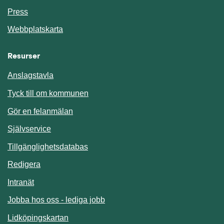
Press
Webbplatskarta
Resurser
Anslagstavla
Länk till annan webbplats.
Tyck till om kommunen
Gör en felanmälan
Länk till annan webbplats.
Självservice
Länk till annan webbplats.
Tillgänglighetsdatabas
Redigera
Länk till annan webbplats.
Intranät
Jobba hos oss - lediga jobb
Länk till annan webbplats.
Lidköpingskartan