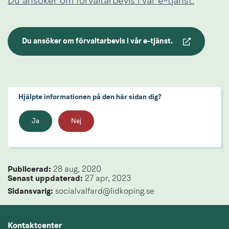
Du ansöker om förvaltarbevis i vår e-tjänst.
Du ansöker om förvaltarbevis i vår e-tjänst.
Länk till annan webbplats.
Hjälpte informationen på den här sidan dig?
Ja
Nej
Publicerad: 
28 aug, 2020
Senast uppdaterad: 
27 apr, 2023
Sidansvarig:
 socialvalfard@lidkoping.se
Kontaktcenter