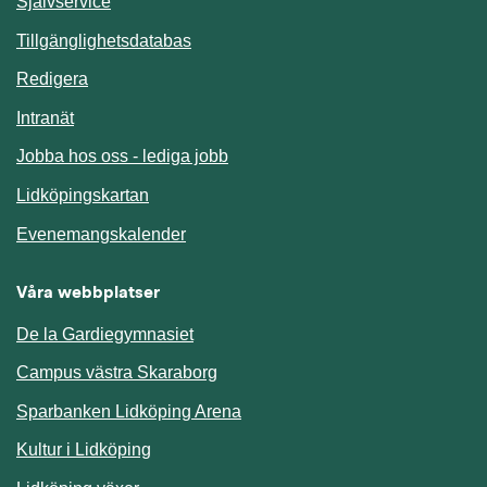
Länk till annan webbplats.
Självservice
Länk till annan webbplats.
Tillgänglighetsdatabas
Redigera
Länk till annan webbplats.
Intranät
Jobba hos oss - lediga jobb
Länk till annan webbplats.
Lidköpingskartan
Länk till annan webbplats.
Evenemangskalender
Våra webbplatser
De la Gardiegymnasiet
Campus västra Skaraborg
Sparbanken Lidköping Arena
Kultur i Lidköping