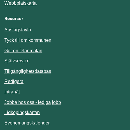
Webbplatskarta
Resurser
Anslagstavla
Länk till annan webbplats.
Tyck till om kommunen
Gör en felanmälan
Länk till annan webbplats.
Självservice
Länk till annan webbplats.
Tillgänglighetsdatabas
Redigera
Länk till annan webbplats.
Intranät
Jobba hos oss - lediga jobb
Länk till annan webbplats.
Lidköpingskartan
Länk till annan webbplats.
Evenemangskalender