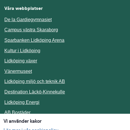
Våra webbplatser
De la Gardiegymnasiet
Campus västra Skaraborg
Sparbanken Lidköping Arena
Kultur i Lidköping
Lidköping växer
Vänermuseet
Lidköping miljö och teknik AB
Länk till annan webbplats.
Destination Läckö-Kinnekulle
Länk till annan webbplats.
Lidköping Energi
Länk till annan webbplats.
AB Bostäder
Vi använder kakor
Följ oss i sociala medier