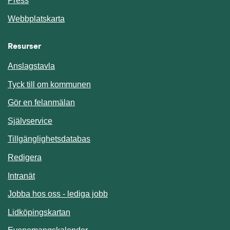
Press
Webbplatskarta
Resurser
Anslagstavla
Länk till annan webbplats.
Tyck till om kommunen
Gör en felanmälan
Länk till annan webbplats.
Självservice
Länk till annan webbplats.
Tillgänglighetsdatabas
Redigera
Länk till annan webbplats.
Intranät
Jobba hos oss - lediga jobb
Länk till annan webbplats.
Lidköpingskartan
Länk till annan webbplats.