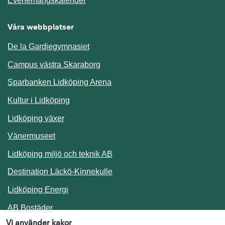
Evenemangskalender
Våra webbplatser
De la Gardiegymnasiet
Campus västra Skaraborg
Sparbanken Lidköping Arena
Kultur i Lidköping
Lidköping växer
Vänermuseet
Lidköping miljö och teknik AB
Länk till annan webbplats.
Destination Läckö-Kinnekulle
Länk till annan webbplats.
Lidköping Energi
Länk till annan webbplats.
AB Bostäder
Vi använder kakor