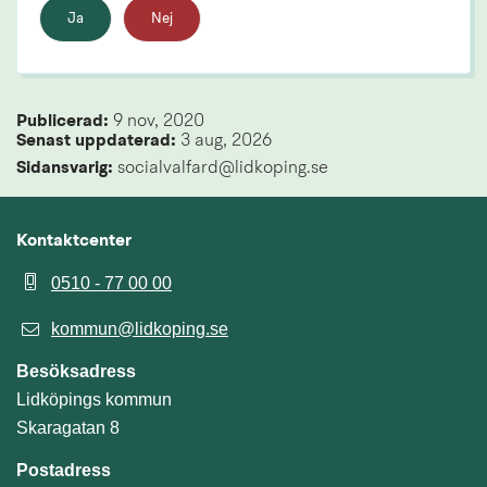
Ja
Nej
Publicerad: 
9 nov, 2020
Senast uppdaterad: 
3 aug, 2026
Sidansvarig:
 socialvalfard@lidkoping.se
Kontaktcenter
0510 - 77 00 00
kommun@lidkoping.se
Besöksadress
Lidköpings kommun
Skaragatan 8
Postadress