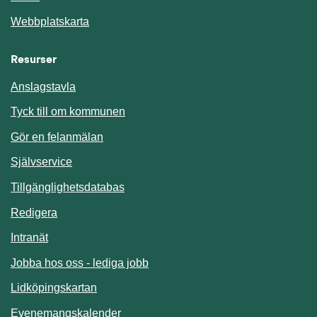
Webbplatskarta
Resurser
Anslagstavla
Länk till annan webbplats.
Tyck till om kommunen
Gör en felanmälan
Länk till annan webbplats.
Självservice
Länk till annan webbplats.
Tillgänglighetsdatabas
Redigera
Länk till annan webbplats.
Intranät
Jobba hos oss - lediga jobb
Länk till annan webbplats.
Lidköpingskartan
Länk till annan webbplats.
Evenemangskalender