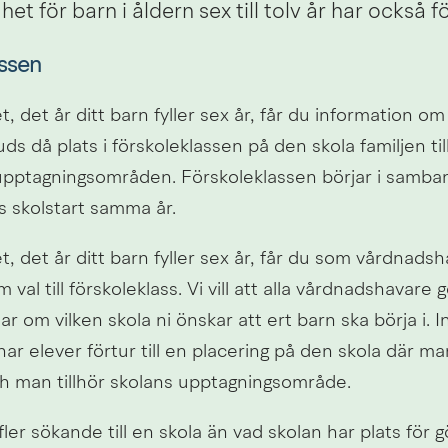
et för barn i åldern sex till tolv år har också f
ssen
t, det år ditt barn fyller sex år, får du information om 
uds då plats i förskoleklassen på den skola familjen till
ptagningsområden. Förskoleklassen börjar i samba
 skolstart samma år.
et, det år ditt barn fyller sex år, får du som vårdnadsh
val till förskoleklass. Vi vill att alla vårdnadshavare gö
ar om vilken skola ni önskar att ert barn ska börja i. In
har elever förtur till en placering på den skola där ma
h man tillhör skolans upptagningsområde.
ler sökande till en skola än vad skolan har plats för