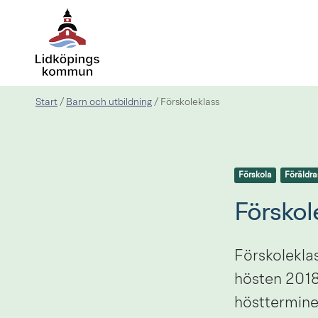
Start
Barn och utbildning
/
/
Förskoleklass
Förskola
Föräldr
Förskol
Förskoleklas
hösten 2018.
höstterminen