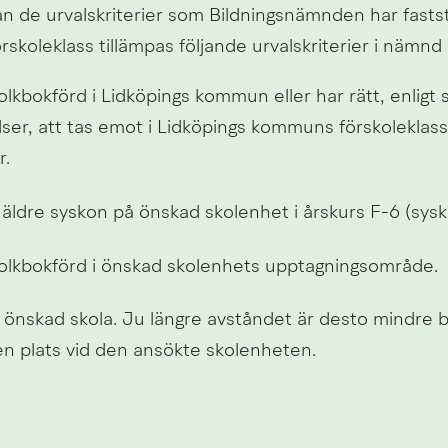
rån de urvalskriterier som Bildningsnämnden har faststä
 förskoleklass tillämpas följande urvalskriterier i nämnd
olkbokförd i Lidköpings kommun eller har rätt, enligt s
er, att tas emot i Lidköpings kommuns förskoleklass
r.
 äldre syskon på önskad skolenhet i årskurs F-6 (sysk
folkbokförd i önskad skolenhets upptagningsområde.
l önskad skola. Ju längre avståndet är desto mindre be
 en plats vid den ansökte skolenheten.