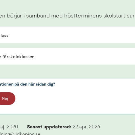
en börjar i samband med höstterminens skolstart sa
lass
h förskoleklassen
ationen på den här sidan dig?
Nej
maj, 2020
Senast uppdaterad: 
22 apr, 2026
ldning@lidkoping.se