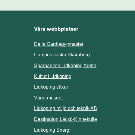
Våra webbplatser
De la Gardiegymnasiet
ill annan webbplats.
Campus västra Skaraborg
Sparbanken Lidköping Arena
webbplats.
Kultur i Lidköping
ill annan webbplats.
Lidköping växer
Vänermuseet
lats.
Lidköping miljö och teknik AB
Länk till annan w
Destination Läckö-Kinnekulle
nan webbplats.
Länk till annan webbplats.
Lidköping Energi