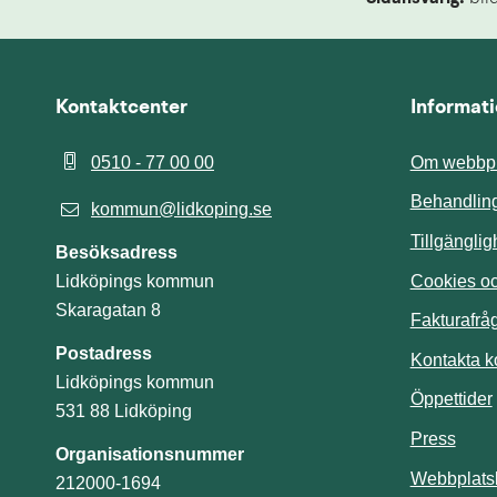
Kontaktcenter
Informat
0510 - 77 00 00
Om webbpl
Behandling
kommun@lidkoping.se
Tillgängli
Besöksadress
Cookies och
Lidköpings kommun
Skaragatan 8
Fakturafrå
Postadress
Kontakta 
Lidköpings kommun
Öppettider
531 88 Lidköping
Press
Organisationsnummer
Webbplats
212000-1694