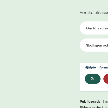
Förskoleklass
Om förskolek
Skollagen oc
Hjälpte inform
Ja
Publicerad: 
11 
Sidansvarig:
 bi