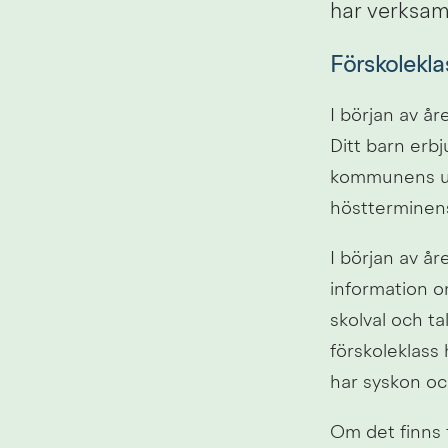
har verksamh
Förskolekla
I början av åre
Ditt barn erbj
kommunens up
höstterminens
I början av år
information om 
skolval och tal
förskoleklass 
har syskon oc
Om det finns f