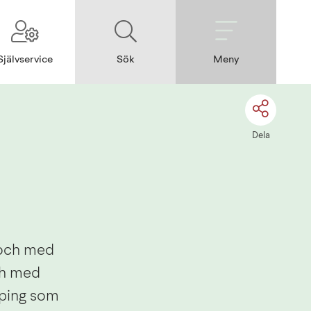
Självservice
Sök
Meny
Dela
 och med 
ch med 
ping som 