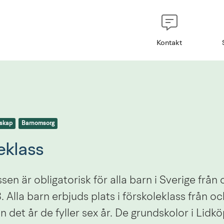
Kontakt
askap
Barnomsorg
eklass
sen är obligatorisk för alla barn i Sverige från
 Alla barn erbjuds plats i förskoleklass från o
 det år de fyller sex år. De grundskolor i Lidkö