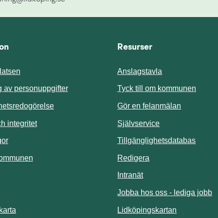
ion
Resurser
atsen
Anslagstavla
Länk t
 av personuppgifter
Tyck till om kommunen
ghetsredogörelse
Gör en felanmälan
Länk till annan 
 integritet
Självservice
Länk t
gor
Tillgänglighetsdatabas
kommunen
Redigera
Länk till annan webbp
Intranät
Jobba hos oss - lediga jobb
Länk till an
karta
Lidköpingskartan