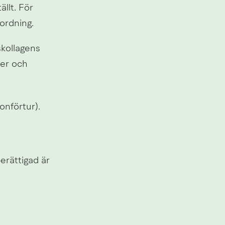
llt. För 
 ordning.
kollagens 
er och 
onförtur).
rättigad är 