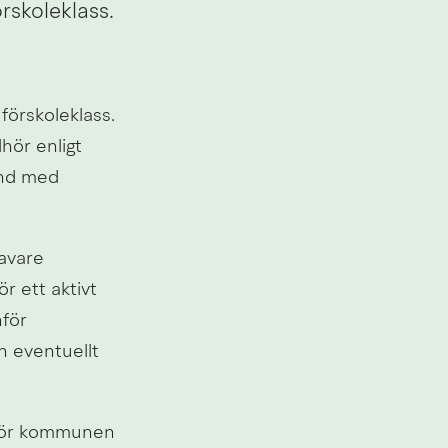
örskoleklass.
förskoleklass. 
hör enligt 
nd med 
avare 
r ett aktivt 
för 
n eventuellt 
 gör kommunen 