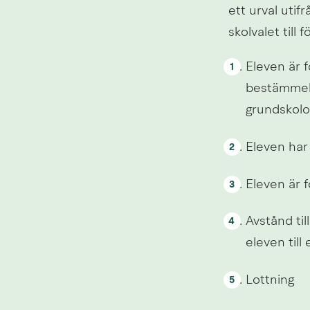
ett urval utif
skolvalet till
Eleven är f
bestämmels
grundskolo
Eleven har
Eleven är 
Avstånd til
eleven till
Lottning