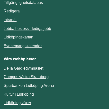
Länk till annan webbplats.
Tillgänglighetsdatabas
Redigera
Länk till annan webbplats.
Intranät
Jobba hos oss - lediga jobb
Länk till annan webbplats.
Lidköpingskartan
Länk till annan webbplats.
Evenemangskalender
Våra webbplatser
De la Gardiegymnasiet
Campus västra Skaraborg
Sparbanken Lidköping Arena
Kultur i Lidköping
Lidköping växer