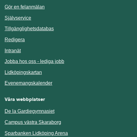
Gör en felanmälan
Länk till annan webbplats.
Självservice
Länk till annan webbplats.
Tillgänglighetsdatabas
Redigera
Länk till annan webbplats.
Intranät
Jobba hos oss - lediga jobb
Länk till annan webbplats.
Lidköpingskartan
Länk till annan webbplats.
Evenemangskalender
Våra webbplatser
De la Gardiegymnasiet
Campus västra Skaraborg
Sparbanken Lidköping Arena