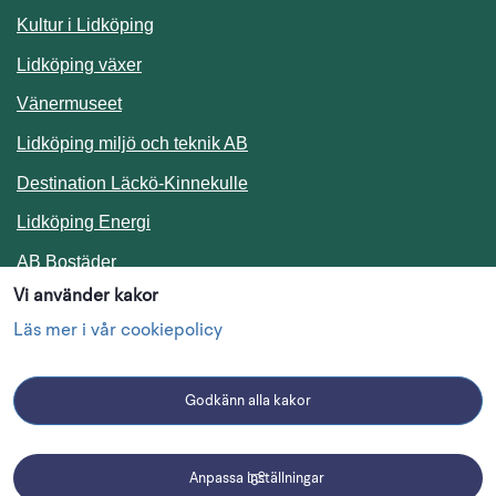
Kultur i Lidköping
Lidköping växer
Vänermuseet
Lidköping miljö och teknik AB
Länk till annan webbplats.
Destination Läckö-Kinnekulle
Länk till annan webbplats.
Lidköping Energi
Länk till annan webbplats.
AB Bostäder
Vi använder kakor
Följ oss i sociala medier
Läs mer i vår cookiepolicy
Godkänn alla kakor
Facebook
Instagram
Linkedin
Anpassa inställningar