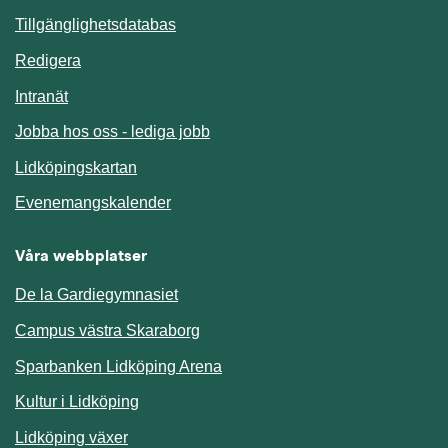
Länk till annan webbplats.
Tillgänglighetsdatabas
Redigera
Länk till annan webbplats.
Intranät
Jobba hos oss - lediga jobb
Länk till annan webbplats.
Lidköpingskartan
Länk till annan webbplats.
Evenemangskalender
Våra webbplatser
De la Gardiegymnasiet
Campus västra Skaraborg
Sparbanken Lidköping Arena
Kultur i Lidköping
Lidköping växer