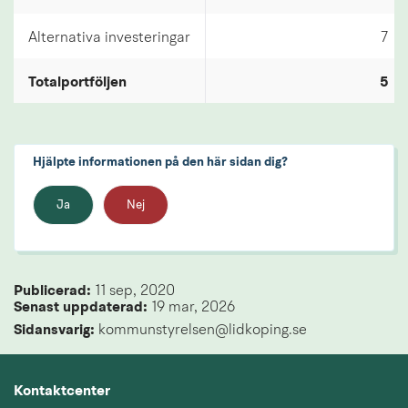
Alternativa investeringar
7
Totalportföljen
5
Hjälpte informationen på den här sidan dig?
Ja
Nej
Publicerad: 
11 sep, 2020
Senast uppdaterad: 
19 mar, 2026
Sidansvarig:
 kommunstyrelsen@lidkoping.se
Kontaktcenter