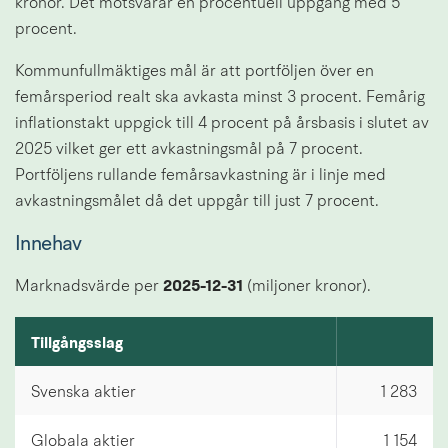
kronor. Det motsvarar en procentuell uppgång med 5 
procent. 
Kommunfullmäktiges mål är att portföljen över en 
femårsperiod realt ska avkasta minst 3 procent. Femårig 
inflationstakt uppgick till 4 procent på årsbasis i slutet av 
2025 vilket ger ett avkastningsmål på 7 procent. 
Portföljens rullande femårsavkastning är i linje med 
avkastningsmålet då det uppgår till just 7 procent.
Innehav
Marknadsvärde per 
2025-12-31 
(miljoner kronor).
Innehav
Tillgångsslag
Svenska aktier
1 283
Globala aktier
1 154