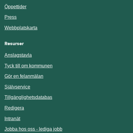
Öppettider
Press
Webbplatskarta
Resurser
Anslagstavla
Länk till annan webbplats.
Tyck till om kommunen
Gör en felanmälan
Länk till annan webbplats.
Självservice
Länk till annan webbplats.
Tillgänglighetsdatabas
Redigera
Länk till annan webbplats.
Intranät
Jobba hos oss - lediga jobb