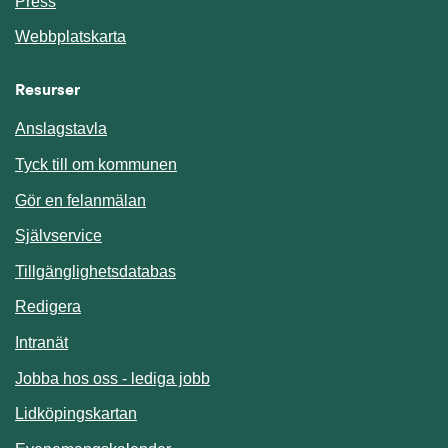
Press
Webbplatskarta
Resurser
Anslagstavla
Länk till annan webbplats.
Tyck till om kommunen
Gör en felanmälan
Länk till annan webbplats.
Självservice
Länk till annan webbplats.
Tillgänglighetsdatabas
Redigera
Länk till annan webbplats.
Intranät
Jobba hos oss - lediga jobb
Länk till annan webbplats.
Lidköpingskartan