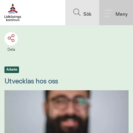
Till innehållet på sidan
Sök
Meny
Dela
Arbete
Utvecklas hos oss