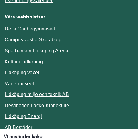
Länk till annan webbplats.
Evenemangskalender
Våra webbplatser
De la Gardiegymnasiet
Campus västra Skaraborg
Sparbanken Lidköping Arena
Kultur i Lidköping
Lidköping växer
Vänermuseet
Lidköping miljö och teknik AB
Länk till annan webbplats.
Destination Läckö-Kinnekulle
Länk till annan webbplats.
Lidköping Energi
Länk till annan webbplats.
AB Bostäder
Vi använder kakor