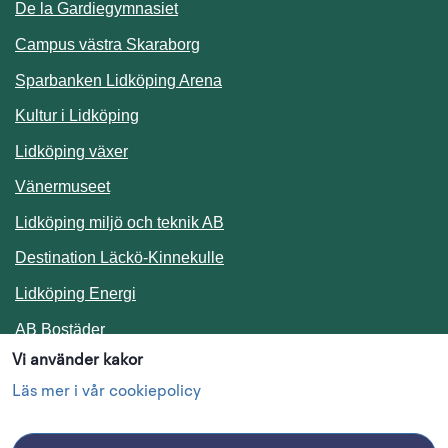
De la Gardiegymnasiet
Campus västra Skaraborg
Sparbanken Lidköping Arena
Kultur i Lidköping
Lidköping växer
Vänermuseet
Lidköping miljö och teknik AB
Länk till annan webbplats.
Destination Läckö-Kinnekulle
Länk till annan webbplats.
Lidköping Energi
Länk till annan webbplats.
AB Bostäder
Vi använder kakor
Följ oss i sociala medier
Läs mer i vår cookiepolicy