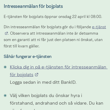
Intresseanmälan för bojplats
E-tjänsten för bojplats öppnar onsdag
22 april kl 08:00.
Din intresseanmälan för bojplats gör du i följande 
e-tjänst
Länk till annan webbplats.
. Observera att intresseanmälan inte är detsamma 
som en garanti att ni får just den platsen ni önskat, utan 
först till kvarn gäller.
Såhär fungerar e-tjänsten
Klicka dig in på e-tjänsten för intresseanmälan 
Länk till annan webbplats.
för bojplats
Logga sedan in med ditt BankID.
Välj vilken bojplats du önskar hyra i 
förstahand, andrahand och så vidare. Du kan 