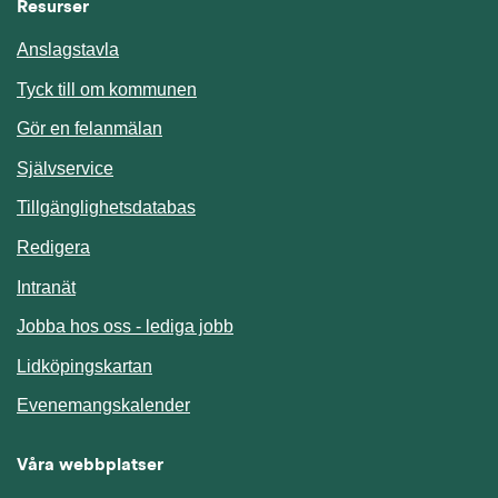
Resurser
Anslagstavla
Länk till annan webbplats.
Tyck till om kommunen
Gör en felanmälan
Länk till annan webbplats.
Självservice
Länk till annan webbplats.
Tillgänglighetsdatabas
Redigera
Länk till annan webbplats.
Intranät
Jobba hos oss - lediga jobb
Länk till annan webbplats.
Lidköpingskartan
Länk till annan webbplats.
Evenemangskalender
Våra webbplatser