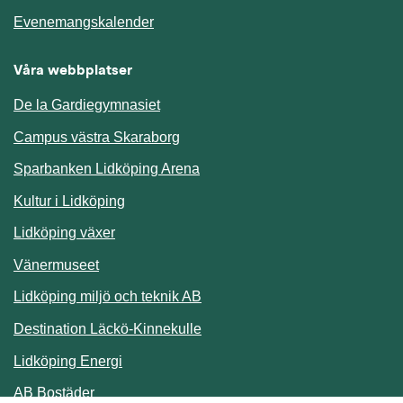
Länk till annan webbplats.
Evenemangskalender
Våra webbplatser
De la Gardiegymnasiet
Campus västra Skaraborg
Sparbanken Lidköping Arena
Kultur i Lidköping
Lidköping växer
Vänermuseet
Lidköping miljö och teknik AB
Länk till annan webbplats.
Destination Läckö-Kinnekulle
Länk till annan webbplats.
Lidköping Energi
Länk till annan webbplats.
AB Bostäder