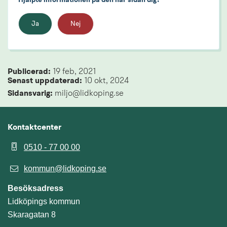
Ja
Nej
Publicerad: 
19 feb, 2021
Senast uppdaterad: 
10 okt, 2024
Sidansvarig:
 miljo@lidkoping.se
Kontaktcenter
0510 - 77 00 00
kommun@lidkoping.se
Besöksadress
Lidköpings kommun
Skaragatan 8