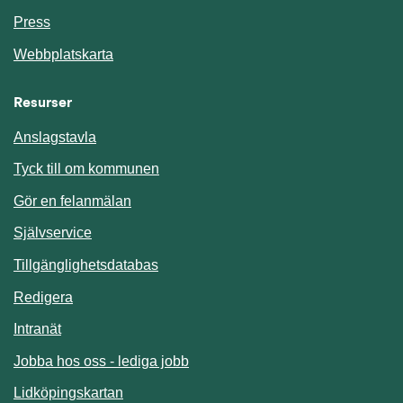
Press
Webbplatskarta
Resurser
Anslagstavla
Länk till annan webbplats.
Tyck till om kommunen
Gör en felanmälan
Länk till annan webbplats.
Självservice
Länk till annan webbplats.
Tillgänglighetsdatabas
Redigera
Länk till annan webbplats.
Intranät
Jobba hos oss - lediga jobb
Länk till annan webbplats.
Lidköpingskartan