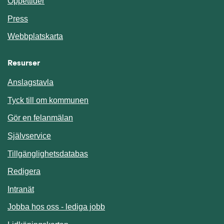
Öppettider
Press
Webbplatskarta
Resurser
Anslagstavla
Länk till annan webbplats.
Tyck till om kommunen
Gör en felanmälan
Länk till annan webbplats.
Självservice
Länk till annan webbplats.
Tillgänglighetsdatabas
Redigera
Länk till annan webbplats.
Intranät
Jobba hos oss - lediga jobb